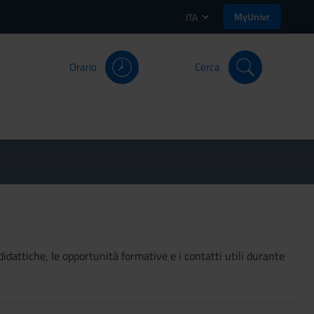
MyUnivr
ITA
Orario
Cerca
didattiche, le opportunità formative e i contatti utili durante