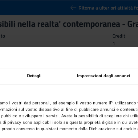
Ritorna a ulteriori attività 
ibili nella realta' contemporanea - G
nto
Crediti
1
utuato dall'insegnamento
Trame invisibili nella realta' contemp
azione [L-19]
Dettagli
Impostazioni degli annunci
iamo i vostri dati personali, ad esempio il vostro numero IP, utilizzando
mazioni sul vostro dispositivo al fine di pubblicare annunci e contenuti
 pubblico e sviluppare i servizi. Avete la possibilità di scegliere chi utili
 di privacy sono applicabili solo su questa proprietà digitale in cui avet
l proprio consenso in qualsiasi momento dalla Dichiarazione sui cookie o