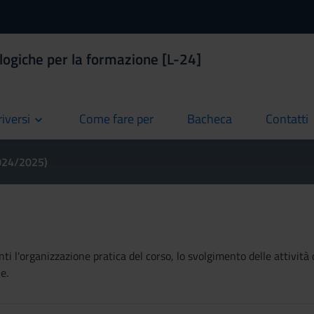
logiche per la formazione [L-24]
riversi
Come fare per
Bacheca
Contatti
current
current
current
2024/2025)
ti l'organizzazione pratica del corso, lo svolgimento delle attività 
e.