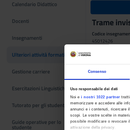
Calendario Didattico
Trame invis
Docenti
Codice insegname
Insegnamenti
4S012426
L'insegnamento è m
Ulteriori attività formative
in Scienze dell'educ
Gestione carriere
Consenso
Esercitazioni Linguistiche CLA
Uso responsabile dei dati
Noi e
i nostri 1022 partner
tratt
memorizzare e accedere alle infor
Tutorato per gli studenti
annunci e i contenuti, ricercare il
scopi. Le vostre scelte in materia
Guide operative per lo
possibile modificare o revocare i
studente
attivazione della privacy.