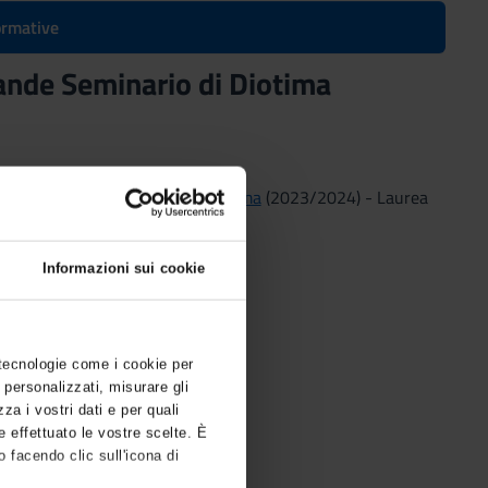
formative
rande Seminario di Diotima
oranea - Grande Seminario di Diotima
(2023/2024) - Laurea
Informazioni sui cookie
 tecnologie come i cookie per
 personalizzati, misurare gli
zza i vostri dati e per quali
e effettuato le vostre scelte. È
 facendo clic sull'icona di