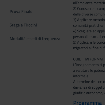
all’ambiente materia
2) Conoscere e comp
Prova Finale
delle diverse comuni
3) Applicare metodol
Stage e Tirocini
comunità pratiche;
4) Scegliere ed appl
personali e sociali 
Modalità e sedi di frequenza
5) Applicare le cono
migratori al fine di 
OBIETTIVI FORMATIV
L¹insegnamento si pr
a valutare le potenz
informale.
Al termine del corso
devianza di soggetti 
giudizio autonomo, 
Programma