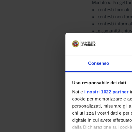
Modulo 4: Progettar
• I contesti formali 
• I contesti non form
• I contesti informal
• Le comunità chiuse 
MODALITA' DIDATTI
La modalità didattic
Consenso
- lezioni frontali in
- interazioni in aul
apprese durante le le
Uso responsabile dei dati
- proiezione e vision
Noi e
i nostri 1022 partner
t
- lavori in piccoli g
cookie per memorizzare e acce
che verranno fornite
personalizzati, misurare gli an
chi utilizza i vostri dati e pe
Gli studenti frequen
digitale in cui avete effettua
- garantire continui
dalla Dichiarazione sui cookie
- essere presenti per