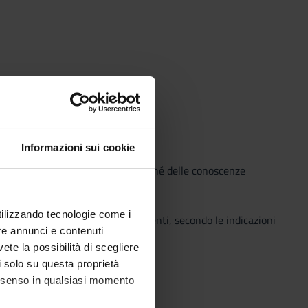
Informazioni sui cookie
ne delle conoscenze pregresse, nonché delle conoscenze
utilizzando tecnologie come i
dio individuale da parte degli studenti, secondo le indicazioni
re annunci e contenuti
vete la possibilità di scegliere
li solo su questa proprietà
consenso in qualsiasi momento
ttimana durante l’intero corso,