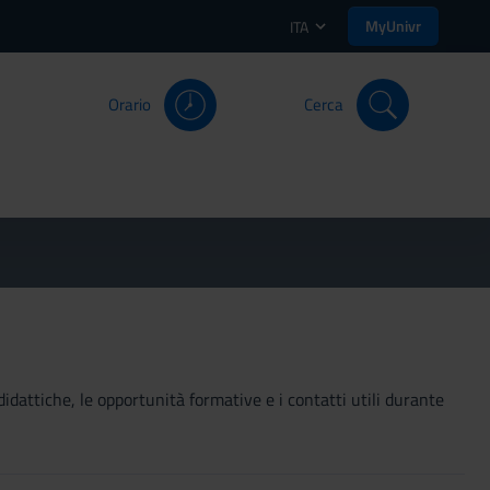
MyUnivr
ITA
Orario
Cerca
didattiche, le opportunità formative e i contatti utili durante