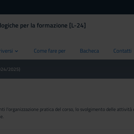
logiche per la formazione [L-24]
riversi
Come fare per
Bacheca
Contatti
current
current
current
2024/2025)
ti l'organizzazione pratica del corso, lo svolgimento delle attività 
e.