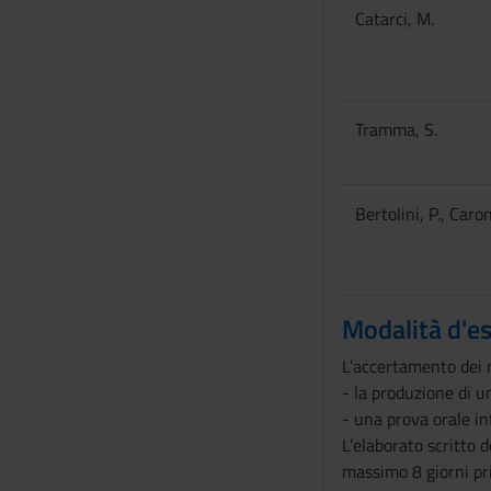
n
Catarci, M.
s
o
Tramma, S.
Bertolini, P., Caron
Modalità d'e
L’accertamento dei 
- la produzione di u
- una prova orale in
L’elaborato scritto 
massimo 8 giorni pri