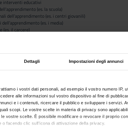
e interventi educativi
dell’apprendimento (es. la scuola)
ali dell’apprendimento (es. i centri giovanili)
i dell’apprendimento (es. i media)
(es. il carcere)
CA
a con studenti frequentanti consiste in:
Dettagli
Impostazioni degli annunci
 aula, dedicate alla trasmissione di nozioni di base
a docente-studenti, dedicate alla condivisione e alla rielaborazio
zioni frontali e lo studio individuale
e di video in aula
rattiamo i vostri dati personali, ad esempio il vostro numero IP, 
ruppi da effettuarsi in aula, ma previa attività di preparazione/ stu
dere alle informazioni sul vostro dispositivo al fine di pubblica
 dalla docente.
nunci e i contenuti, ricercare il pubblico e sviluppare i servizi. A
r quali scopi. Le vostre scelte in materia di privacy sono applicabi
tanti sono tenuti a:
to le vostre scelte. È possibile modificare o revocare il proprio 
tà di presenza in aula, essere presenti ad almeno una lezione a se
 o facendo clic sull'icona di attivazione della privacy.
 l’intera lezione (salvo imprevisti).