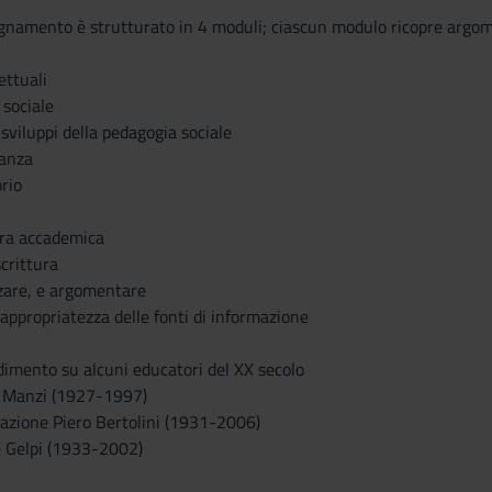
gnamento è strutturato in 4 moduli; ciascun modulo ricopre argome
ettuali
 sociale
 sviluppi della pedagogia sociale
ianza
rio
ura accademica
scrittura
zzare, e argomentare
e appropriatezza delle fonti di informazione
imento su alcuni educatori del XX secolo
o Manzi (1927-1997)
ducazione Piero Bertolini (1931-2006)
e Gelpi (1933-2002)