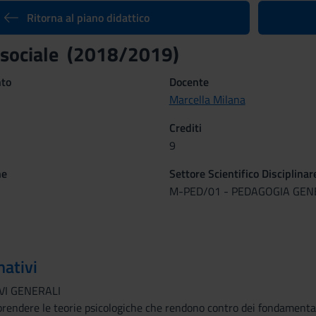
Ritorna al piano didattico
 sociale (2018/2019)
nto
Docente
Marcella Milana
Crediti
9
ne
Settore Scientifico Disciplinar
M-PED/01 - PEDAGOGIA GEN
mativi
VI GENERALI
rendere le teorie psicologiche che rendono contro dei fondamenta