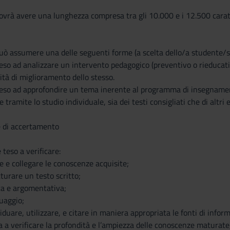
ovrà avere una lunghezza compresa tra gli 10.000 e i 12.500 caratteri
può assumere una delle seguenti forme (a scelta dello/a studente/s
teso ad analizzare un intervento pedagogico (preventivo o rieducativo
lità di miglioramento dello stesso.
teso ad approfondire un tema inerente al programma di insegnamento,
tramite lo studio individuale, sia dei testi consigliati che di altri 
e di accertamento
 teso a verificare:
zare e collegare le conoscenze acquisite;
tturare un testo scritto;
ica e argomentativa;
guaggio;
viduare, utilizzare, e citare in maniera appropriata le fonti di infor
a a verificare la profondità e l’ampiezza delle conoscenze maturat