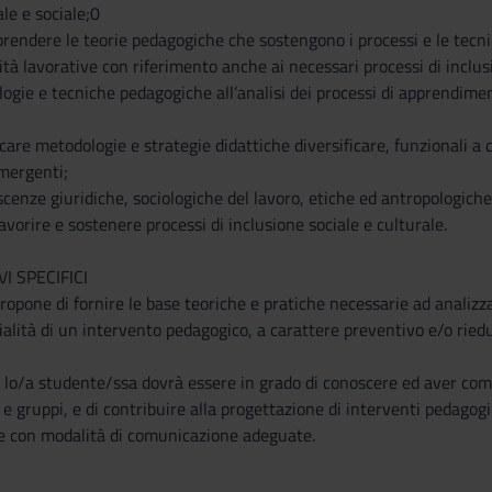
le e sociale;0
rendere le teorie pedagogiche che sostengono i processi e le tecni
tà lavorative con riferimento anche ai necessari processi di inclusi
ogie e tecniche pedagogiche all’analisi dei processi di apprendimen
icare metodologie e strategie didattiche diversificare, funzionali a 
emergenti;
scenze giuridiche, sociologiche del lavoro, etiche ed antropologich
favorire e sostenere processi di inclusione sociale e culturale.
I SPECIFICI
opone di fornire le base teoriche e pratiche necessarie ad analizzar
ialità di un intervento pedagogico, a carattere preventivo e/o rie
 lo/a studente/ssa dovrà essere in grado di conoscere ed aver compr
e gruppi, e di contribuire alla progettazione di interventi pedagogic
e con modalità di comunicazione adeguate.