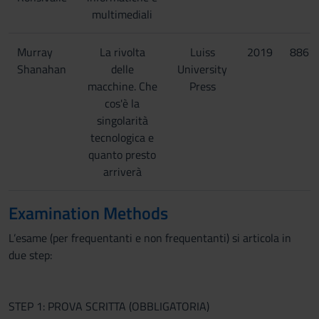
multimediali
Murray
La rivolta
Luiss
2019
8861
Shanahan
delle
University
macchine. Che
Press
cos'è la
singolarità
tecnologica e
quanto presto
arriverà
Examination Methods
L’esame (per frequentanti e non frequentanti) si articola in
due step:
STEP 1: PROVA SCRITTA (OBBLIGATORIA)