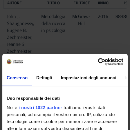
AUTORE
TITOLO
EDITRICE
ANNO
IS
John J.
Metodologia
McGraw-
2016
88386
Shaughnessy,
della ricerca
Hill
Eugene B.
in psicologia
Zechmeister,
Jeanne S.
Zechmeister
Consenso
Dettagli
Impostazioni degli annunci
In
Uso responsabile dei dati
Noi e
i nostri 1022 partner
trattiamo i vostri dati
personali, ad esempio il vostro numero IP, utilizzando
tecnologie come i cookie per memorizzare e accedere
alle informazioni sul vostro dispositivo al fine di