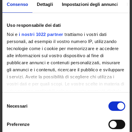
b) principali strumenti metodologici e tecniche
Consenso
Dettagli
Impostazioni degli annunci
In
Basi biologiche del comportamento:
a) neuroni e sinapsi
Uso responsabile dei dati
b) circuiti neuronali
Noi e
i nostri 1022 partner
trattiamo i vostri dati
c) potenziamento a lungo termine
personali, ad esempio il vostro numero IP, utilizzando
tecnologie come i cookie per memorizzare e accedere
Il ciclo “percezione-azione”:
alle informazioni sul vostro dispositivo al fine di
a) da stimoli sensoriali ad output motori
pubblicare annunci e contenuti personalizzati, misurare
b) movimenti e azioni
gli annunci e i contenuti, ricercare il pubblico e sviluppare
c) basi nervose
i servizi. Avete la possibilità di scegliere chi utilizza i
vostri dati e per quali scopi. Le vostre scelte in materia di
L’attenzione:
privacy sono applicabili solo su questa proprietà digitale
a) attenzione endogena e esogena
in cui avete effettuato le vostre scelte. È possibile
b) paradigmi sperimentali
S
modificare o revocare il proprio consenso in qualsiasi
Necessari
c) basi nervose
e
momento dalla Dichiarazione sui cookie o facendo clic
l
sull'icona di attivazione della privacy.
La memoria:
e
Preferenze
a) tipi di memoria: a breve termine e a lungo termine
z