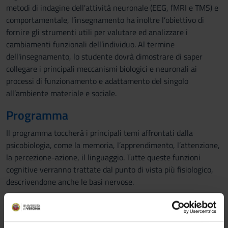
metodi di indagine dell'attività neuronale (EEG, fMRI e TMS) e
comportamentale, l’insegnamento ha inoltre l’obiettivo di
fornire gli strumenti utili per valutare ed analizzare i
cambiamenti funzionali dell’individuo. Al termine
dell'insegnamento, lo studente dovrà dimostrare di saper
collegare i principali meccanismi biologici e neuronali ai
processi di funzionamento e adattamento del singolo
all’ambiente materiale e sociale.
Programma
Il programma toccherà i principali temi affrontati dalla
psicobiologia, come la memoria, l’apprendimento, l’attenzione,
la percezione-azione, il linguaggio. Tutte queste funzioni
cognitive verranno trattate dal punto di vista più fisiologico,
descrivendone anche le basi nervose.
Introduzione alla psicobiologia:
a) cenni storici