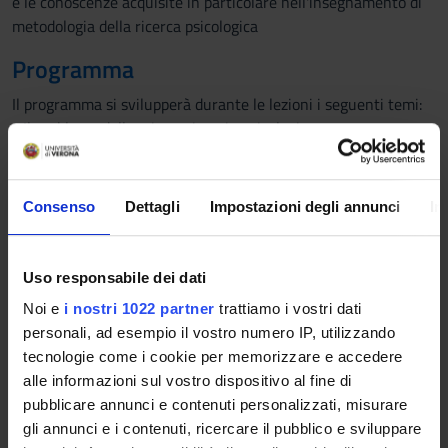
e le conoscenze acquisite in particolare nell'insegnamento di
metodologia della ricerca psicologica
Programma
Il programma si svilupperà durante le lezioni i seguenti temi:
- Il problema della misurazione in psicologia
- La somministrazione del questionario
- La costruzione dei test psicologici: che cosa vogliamo
misurare
Consenso
Dettagli
Impostazioni degli annunci
In
- La costruzione dei test psicologici: i modelli di scaling
- Scrivere gli item di un test: caratteristiche fondamentali
degli item, test di prestazione tipica e di prestazione massima,
Uso responsabile dei dati
strutturare il test
Noi e
i nostri 1022 partner
trattiamo i vostri dati
- La valutazione preliminare degli item di un test
personali, ad esempio il vostro numero IP, utilizzando
- Analisi fattoriale esplorativa e confermativa e la validità di
tecnologie come i cookie per memorizzare e accedere
criterio
alle informazioni sul vostro dispositivo al fine di
- Interpretazione e standardizzazione dei punteggi e
pubblicare annunci e contenuti personalizzati, misurare
introduzione e applicazione di test psicologici di ampio utilizzo
gli annunci e i contenuti, ricercare il pubblico e sviluppare
------------------------