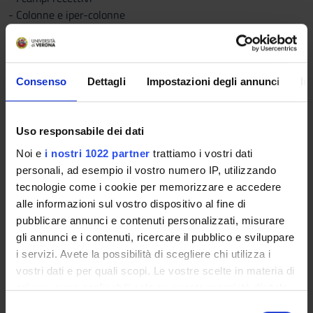
- Colonne e iper-colonne
- L'adattamento selettivo
IL RICONOSCIMENTO DEGLI OGGETTI
- La percezione dei contorni
- Il raggruppamento e la tessitura
Consenso
Dettagli
Impostazioni degli annunci
In
- Figura e sfondo
LA PERCEZIONE DEI COLORI
- Principi di base della percezione dei colori
Uso responsabile dei dati
- La tricromia
Noi e
i nostri 1022 partner
trattiamo i vostri dati
- Processi opponenti
personali, ad esempio il vostro numero IP, utilizzando
- Luci colorate, superfici colorate
tecnologie come i cookie per memorizzare e accedere
LA PERCEZIONE DELLO SPAZIO E LA VISIONE BINOCULARE
alle informazioni sul vostro dispositivo al fine di
- Gli indizi monoculari dello spazio tridimensionale
pubblicare annunci e contenuti personalizzati, misurare
- La visione binoculare e la stereopsi
gli annunci e i contenuti, ricercare il pubblico e sviluppare
- La combinazione degli indizi di profondità
i servizi. Avete la possibilità di scegliere chi utilizza i
LA PERCEZIONE DEL MOVIMENTO
vostri dati e per quali scopi. Le vostre scelte in materia di
- Il movimento visivo
privacy sono applicabili solo su questa proprietà digitale
- I movimenti oculari
in cui avete effettuato le vostre scelte. È possibile
S