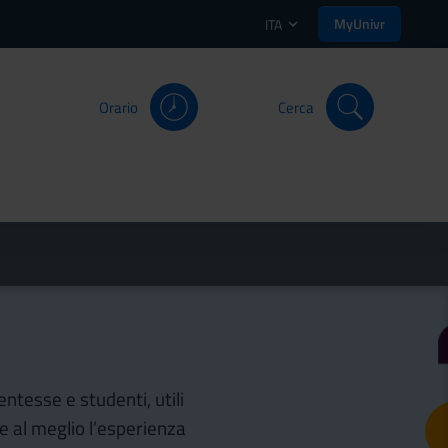
MyUnivr
ITA
Orario
Cerca
entesse e studenti, utili
re al meglio l’esperienza