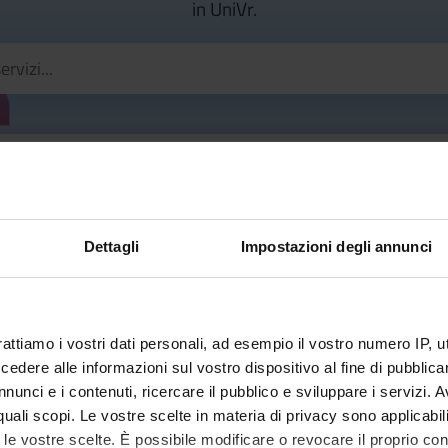
in UniVr.
Dettagli
Impostazioni degli annunci
Comitato Unico di Garanzia per le
pari opportunità, la valorizzazione
rattiamo i vostri dati personali, ad esempio il vostro numero IP, 
dere alle informazioni sul vostro dispositivo al fine di pubblica
del benessere di chi lavora e contro
nunci e i contenuti, ricercare il pubblico e sviluppare i servizi. A
le discriminazioni (CUG)
r quali scopi. Le vostre scelte in materia di privacy sono applicabi
to le vostre scelte. È possibile modificare o revocare il proprio 