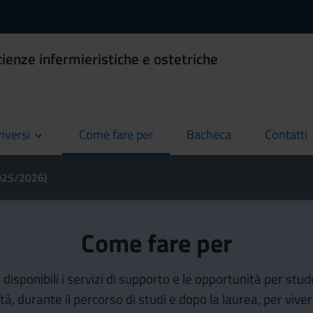
ienze infermieristiche e ostetriche
riversi
Come fare per
Bacheca
Contatti
current
current
current
2025/2026)
Come fare per
isponibili i servizi di supporto e le opportunità per stud
ità, durante il percorso di studi e dopo la laurea, per vive