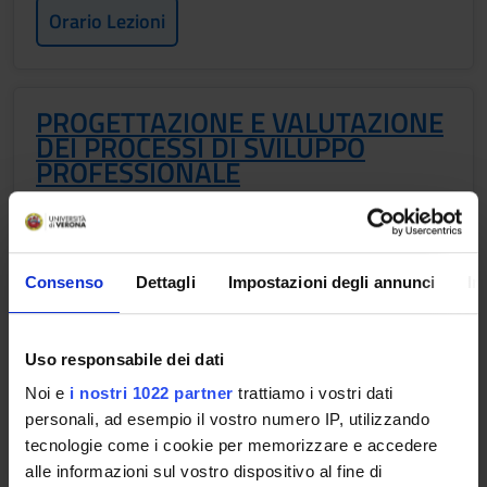
Orario Lezioni
PROGETTAZIONE E VALUTAZIONE
DEI PROCESSI DI SVILUPPO
PROFESSIONALE
Crediti
2
Consenso
Dettagli
Impostazioni degli annunci
In
Periodo
2° SEMESTRE LM PROF. SAN. 25/26
Docenti
Uso responsabile dei dati
Stefano Toccoli
Noi e
i nostri 1022 partner
trattiamo i vostri dati
personali, ad esempio il vostro numero IP, utilizzando
Orario Lezioni
tecnologie come i cookie per memorizzare e accedere
alle informazioni sul vostro dispositivo al fine di