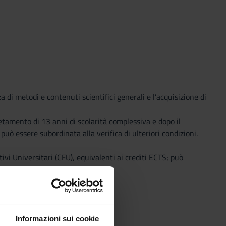
di metodi e contenuti scientifici generali e l’acquisizione di
etamento di 13 anni di scolarità complessiva e dopo il
ò essere subordinata alla verifica di ulteriori condizioni.
ivi Universitari (CFU), equivalenti ai crediti ECTS; può
 un elaborato finale.
Informazioni sui cookie