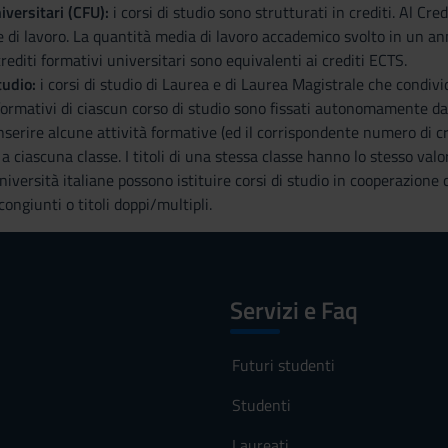
iversitari (CFU):
i corsi di studio sono strutturati in crediti. Al C
di lavoro. La quantità media di lavoro accademico svolto in un a
crediti formativi universitari sono equivalenti ai crediti ECTS.
tudio:
i corsi di studio di Laurea e di Laurea Magistrale che condivi
i formativi di ciascun corso di studio sono fissati autonomamente da
serire alcune attività formative (ed il corrispondente numero di cred
e a ciascuna classe. I titoli di una stessa classe hanno lo stesso valo
niversità italiane possono istituire corsi di studio in cooperazione c
 congiunti o titoli doppi/multipli.
Servizi e Faq
Futuri studenti
Studenti
Laureati