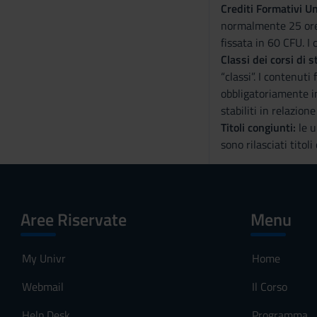
Crediti Formativi Un
normalmente 25 ore 
fissata in 60 CFU. I 
Classi dei corsi di s
“classi”. I contenut
obbligatoriamente in
stabiliti in relazion
Titoli congiunti:
le u
sono rilasciati titoli
Aree Riservate
Menu
My Univr
Home
Webmail
Il Corso
Help Desk
Programma