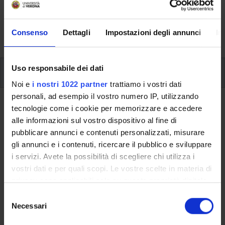
svolgimento delle attività didattiche, le opportunità
formative e i contatti utili durante tutto il percorso di
Consenso
Dettagli
Impostazioni degli annunci
In
studi, fino al conseguimento del titolo finale.
Uso responsabile dei dati
Ulteriori attività formative
Noi e
i nostri 1022 partner
trattiamo i vostri dati
personali, ad esempio il vostro numero IP, utilizzando
Ritorna a ulteriori attività formative
tecnologie come i cookie per memorizzare e accedere
alle informazioni sul vostro dispositivo al fine di
Laboratorio di Python –
pubblicare annunci e contenuti personalizzati, misurare
2022/2023
gli annunci e i contenuti, ricercare il pubblico e sviluppare
i servizi. Avete la possibilità di scegliere chi utilizza i
Codice insegnamento
Crediti
vostri dati e per quali scopi. Le vostre scelte in materia di
4S011377
3
privacy sono applicabili solo su questa proprietà digitale
in cui avete effettuato le vostre scelte. È possibile
S
L'insegnamento è mutuato dall'insegnamento
Laboratorio di
modificare o revocare il proprio consenso in qualsiasi
Necessari
e
Python – 2022/2023
(2022/2023) - Laurea in Economia e
momento dalla Dichiarazione sui cookie o facendo clic
l
commercio [L-33]