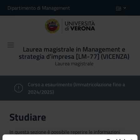
Dipartimento di Management
ITA
Laurea magistrale in Management e
strategia d’impresa [LM-77] (VICENZA)
Laurea magistrale
Corso a esaurimento (Immatricolazione fino a
2024/2025)
Studiare
In questa sezione è possibile reperire le informazioni
riguardanti l'organizzazione pratica del corso, lo