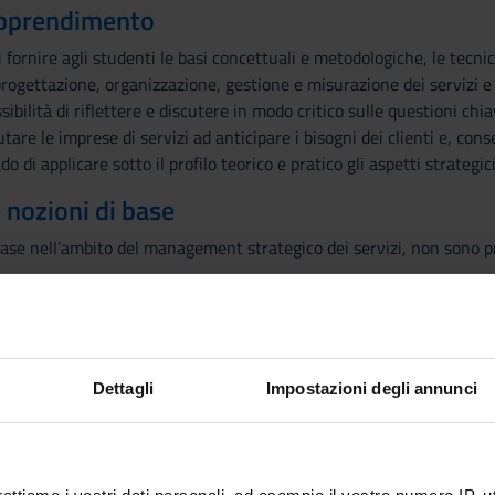
 apprendimento
di fornire agli studenti le basi concettuali e metodologiche, le tecn
i progettazione, organizzazione, gestione e misurazione dei servizi e
sibilità di riflettere e discutere in modo critico sulle questioni ch
re le imprese di servizi ad anticipare i bisogni dei clienti e, con
o di applicare sotto il profilo teorico e pratico gli aspetti strateg
e nozioni di base
base nell’ambito del management strategico dei servizi, non sono pre
mia neo-industriale e ruolo centrale dei servizi
he e tipologie distintive dei servizi
l'economia
Dettagli
Impostazioni degli annunci
ion
 dati e KPI
rvizi e importanza dell'improvvisazione
, customer satisfaction e valore percepito dal cliente