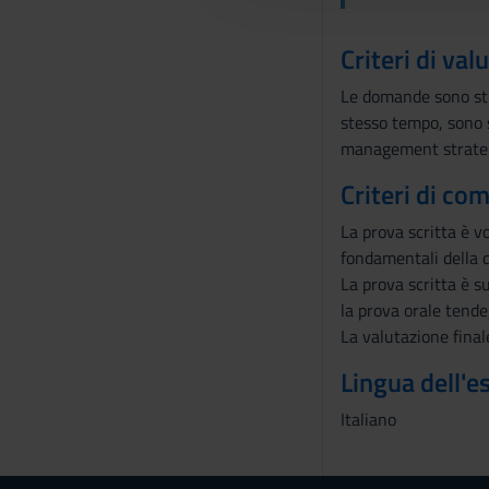
c
o
Criteri di val
n
Le domande sono stru
s
stesso tempo, sono s
e
management strategi
n
s
Criteri di co
o
La prova scritta è vo
fondamentali della di
La prova scritta è s
la prova orale tende
La valutazione final
Lingua dell'
Italiano