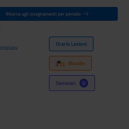
Ritorna agli insegnamenti per periodo
)
Orario Lezioni
imigliano
Moodle
Seminari
0