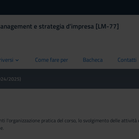
Management e strategia d’impresa [LM-77]
riversi
Come fare per
Bacheca
Contatti
current
current
current
2024/2025)
ti l'organizzazione pratica del corso, lo svolgimento delle attività 
e.