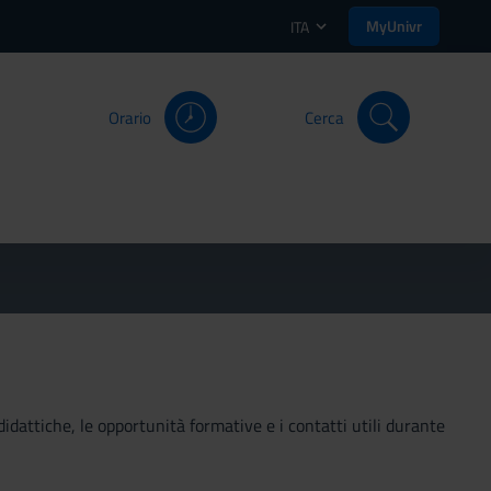
MyUnivr
ITA
Orario
Cerca
didattiche, le opportunità formative e i contatti utili durante