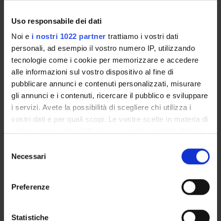
Spanish, according to a contrastive approach (Italian /
Spanish).
Uso responsabile dei dati
The teaching methods include lectures on the following main
Noi e
i nostri 1022 partner
trattiamo i vostri dati
topics:
personali, ad esempio il vostro numero IP, utilizzando
tecnologie come i cookie per memorizzare e accedere
1. Spanish language in history, in society and in linguistic
alle informazioni sul vostro dispositivo al fine di
works
pubblicare annunci e contenuti personalizzati, misurare
1.1. Geography of the Spanish language and demolinguistics
gli annunci e i contenuti, ricercare il pubblico e sviluppare
1.2. Linguistic tools (dictionaries and grammars)
i servizi. Avete la possibilità di scegliere chi utilizza i
2. Constitutive elements of the Spanish language: from
vostri dati e per quali scopi. Le vostre scelte in materia di
minimal units to morphosyntax
privacy sono applicabili solo su questa proprietà digitale
in cui avete effettuato le vostre scelte. È possibile
S
The teaching materials used during the course are part of the
modificare o revocare il proprio consenso in qualsiasi
Necessari
e
exam program. They will be made available on the e-learning
momento dalla Dichiarazione sui cookie o facendo clic
l
platform.
sull'icona di attivazione della privacy.
e
Preferenze
z
Con il tuo consenso, vorremmo anche:
i
Bibliography
raccogliere informazioni sulla tua posizione
o
Statistiche