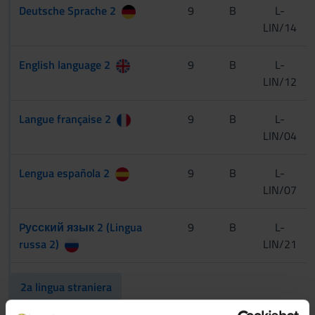
Deutsche Sprache 2
9
B
L-
LIN/14
English language 2
9
B
L-
LIN/12
Langue française 2
9
B
L-
LIN/04
Lengua española 2
9
B
L-
LIN/07
Pусский язык 2 (Lingua
9
B
L-
russa 2)
LIN/21
2a lingua straniera