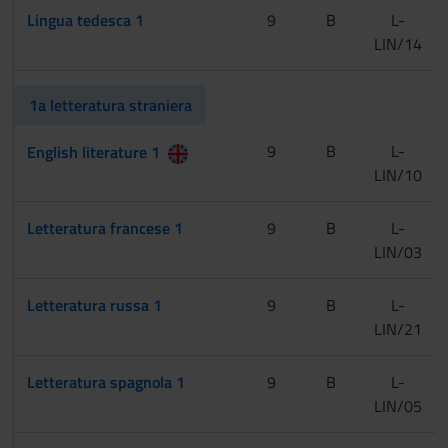
Lingua tedesca 1
9
B
L-
LIN/14
1a letteratura straniera
[Cognomi A-L]
9
B
L-
English literature 1
LIN/10
[Cognomi M-Z]
Letteratura francese 1
9
B
L-
LIN/03
Letteratura russa 1
9
B
L-
LIN/21
Letteratura spagnola 1
9
B
L-
LIN/05