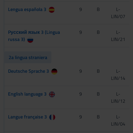
Lengua española 3
9
B
L-
LIN/07
Pусский язык 3 (Lingua
9
B
L-
russa 3)
LIN/21
2a lingua straniera
Deutsche Sprache 3
9
B
L-
LIN/14
English language 3
9
B
L-
LIN/12
Langue française 3
9
B
L-
LIN/04