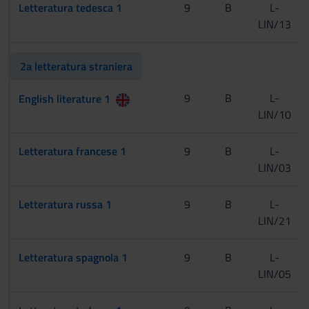
Letteratura tedesca 1
9
B
L-
LIN/13
2a letteratura straniera
[Cognomi A-L]
9
B
L-
English literature 1
LIN/10
[Cognomi M-Z]
Letteratura francese 1
9
B
L-
LIN/03
Letteratura russa 1
9
B
L-
LIN/21
Letteratura spagnola 1
9
B
L-
LIN/05