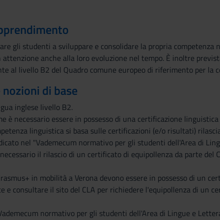
 apprendimento
tare gli studenti a sviluppare e consolidare la propria competenza ne
ttenzione anche alla loro evoluzione nel tempo. È inoltre prevista
te al livello B2 del Quadro comune europeo di riferimento per la c
e nozioni di base
gua inglese livello B2.
e è necessario essere in possesso di una certificazione linguistica 
petenza linguistica si basa sulle certificazioni (e/o risultati) rilasc
dicato nel "Vademecum normativo per gli studenti dell'Area di Ling
necessario il rilascio di un certificato di equipollenza da parte de
rasmus+ in mobilità a Verona devono essere in possesso di un certi
 e consultare il sito del CLA per richiedere l'equipollenza di un cer
ademecum normativo per gli studenti dell'Area di Lingue e Letteratur