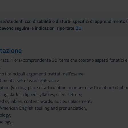
se/studenti con disabilità o disturbi specifici di apprendimento 
evono seguire le indicazioni riportate
QUI
utazione
a: 1 ora) comprendente 30 items che coprono aspetti fonetici e morf
.
no i principali argomenti trattati nell'esame:
tion of a set of words/phrases;
iption (voicing, place of articulation, manner of articulation) of ph
ing, dark l, clipped syllables, silent letters;
ed syllables, content words, nucleus placement;
 American English spelling and pronunciation;
ology;
hology;