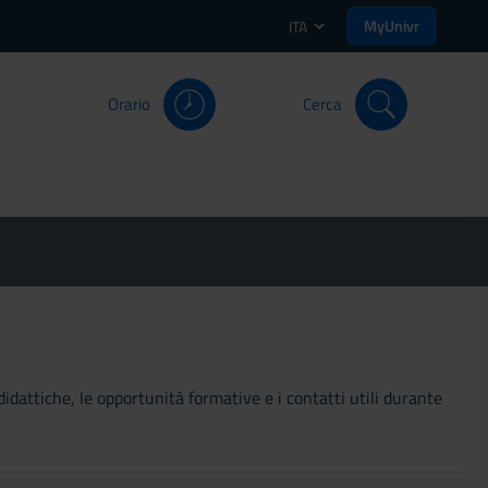
MyUnivr
ITA
Orario
Cerca
didattiche, le opportunità formative e i contatti utili durante