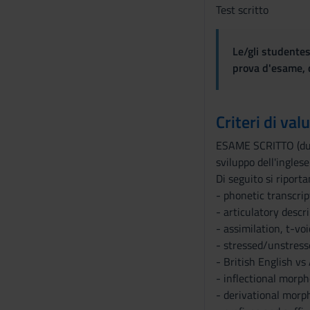
Test scritto
n
s
e
Le/gli studentes
n
prova d'esame, d
s
o
Criteri di val
ESAME SCRITTO (durat
sviluppo dell'inglese
Di seguito si riporta
- phonetic transcrip
- articulatory descr
- assimilation, t-voic
- stressed/unstress
- British English vs
- inflectional morph
- derivational morp