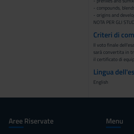
- prefixes and suffix
- compounds, blend
- origins and develo
NOTA PER GLI STUDEN
Criteri di co
Il voto finale dell'
sarà convertita in tr
il certificato di equ
Lingua dell'
English
Aree Riservate
Menu