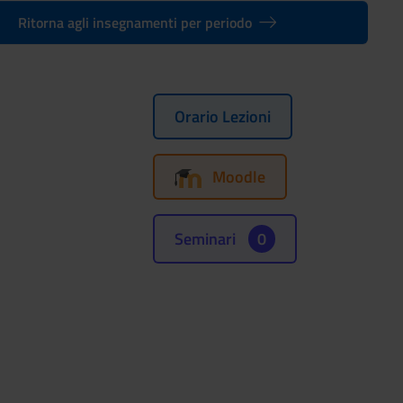
Ritorna agli insegnamenti per periodo
Orario Lezioni
Moodle
Seminari
0