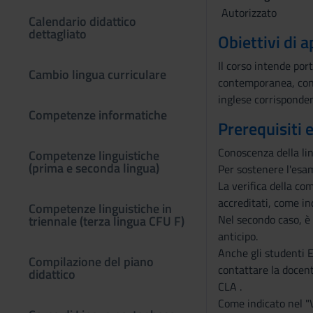
Autorizzato
Calendario didattico
dettagliato
Obiettivi di
Il corso intende por
Cambio lingua curriculare
contemporanea, con a
inglese corrisponden
Competenze informatiche
Prerequisiti 
Conoscenza della lin
Competenze linguistiche
(prima e seconda lingua)
Per sostenere l'esam
La verifica della com
accreditati, come in
Competenze linguistiche in
Nel secondo caso, è 
triennale (terza lingua CFU F)
anticipo.
Anche gli studenti E
Compilazione del piano
contattare la docente
didattico
CLA .
Come indicato nel "V