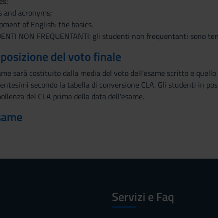
es;
s and acronyms;
pment of English: the basics.
TI NON FREQUENTANTI: gli studenti non frequentanti sono tenuti a
mposizione del voto finale
esame sarà costituito dalla media del voto dell'esame scritto e quel
entesimi secondo la tabella di conversione CLA. Gli studenti in posse
ipollenza del CLA prima della data dell'esame.
esame
Servizi e Faq