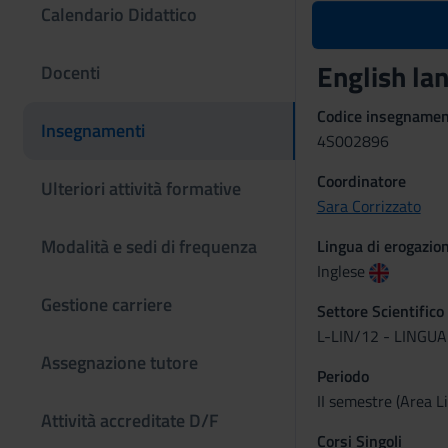
Calendario Didattico
English l
Docenti
Codice insegname
Insegnamenti
4S002896
Coordinatore
Ulteriori attività formative
Sara Corrizzato
Modalità e sedi di frequenza
Lingua di erogazio
Inglese
Gestione carriere
Settore Scientifico
L-LIN/12 - LINGU
Assegnazione tutore
Periodo
II semestre (Area L
Attività accreditate D/F
Corsi Singoli