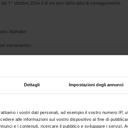
 dal 1° ottobre 2024 è di tre anni dalla data di conseguimento.
netic Alphabet
o
uoni consonantici
on
ation
tion
Dettagli
Impostazioni degli annunci
sodia
al words
rattiamo i vostri dati personali, ad esempio il vostro numero IP, 
nale
dere alle informazioni sul vostro dispositivo al fine di pubblica
ionale
nunci e i contenuti, ricercare il pubblico e sviluppare i servizi. A