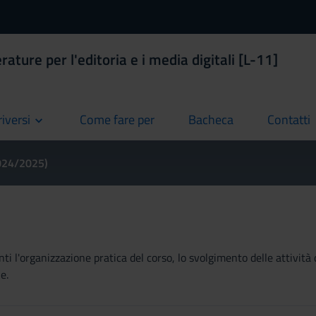
rature per l'editoria e i media digitali [L-11]
riversi
Come fare per
Bacheca
Contatti
current
current
current
2024/2025)
ti l'organizzazione pratica del corso, lo svolgimento delle attività 
e.