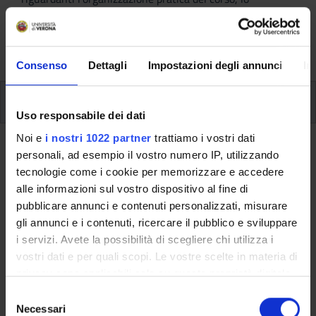
svolgimento delle attività didattiche, le opportunità
formative e i contatti utili durante tutto il percorso di
studi, fino al conseguimento del titolo finale.
Consenso
Dettagli
Impostazioni degli annunci
In
Insegnamenti
Uso responsabile dei dati
Noi e
i nostri 1022 partner
trattiamo i vostri dati
Ritorna al piano didattico
personali, ad esempio il vostro numero IP, utilizzando
tecnologie come i cookie per memorizzare e accedere
Ritorna agli insegnamenti per periodo
alle informazioni sul vostro dispositivo al fine di
pubblicare annunci e contenuti personalizzati, misurare
Introduzione alla filologia
gli annunci e i contenuti, ricercare il pubblico e sviluppare
romanza
i servizi. Avete la possibilità di scegliere chi utilizza i
vostri dati e per quali scopi. Le vostre scelte in materia di
Codice insegnamento
Crediti
privacy sono applicabili solo su questa proprietà digitale
4S003494
6
in cui avete effettuato le vostre scelte. È possibile
S
modificare o revocare il proprio consenso in qualsiasi
Necessari
e