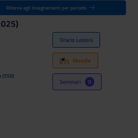
Ritorna agli insegnamenti per periodo
2025)
Orario Lezioni
Moodle
e (SSD)
Seminari
0