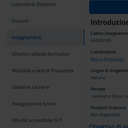
Calendario Didattico
Introduzio
Docenti
Codice insegname
Insegnamenti
4S008106
Coordinatore
Ulteriori attività formative
Marco Rospocher
Modalità e sedi di frequenza
Lingua di erogazio
Italiano
Gestione carriere
Periodo
I semestre (Area Li
Assegnazione tutore
Studenti Erasmus
Non disponibile
Attività accreditate D/F
Obiettivi di