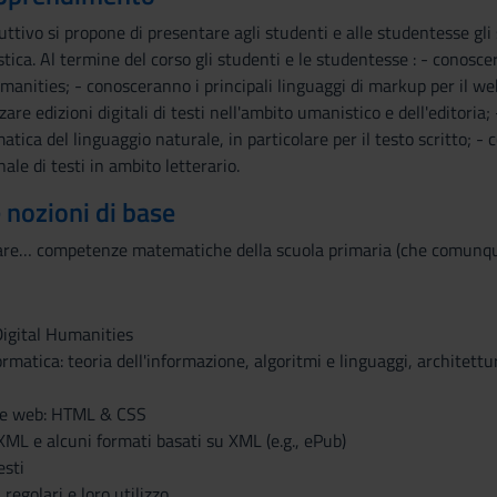
ttivo si propone di presentare agli studenti e alle studentesse gli 
tica. Al termine del corso gli studenti e le studentesse : - conosce
manities; - conosceranno i principali linguaggi di markup per il w
are edizioni digitali di testi nell'ambito umanistico e dell'editoria
atica del linguaggio naturale, in particolare per il testo scritto; 
ale di testi in ambito letterario.
e nozioni di base
are… competenze matematiche della scuola primaria (che comunque
Digital Humanities
rmatica: teoria dell'informazione, algoritmi e linguaggi, architettu
ine web: HTML & CSS
XML e alcuni formati basati su XML (e.g., ePub)
esti
regolari e loro utilizzo