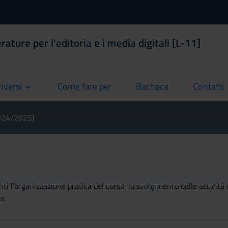
rature per l'editoria e i media digitali [L-11]
riversi
Come fare per
Bacheca
Contatti
current
current
current
2024/2025)
ti l'organizzazione pratica del corso, lo svolgimento delle attività 
e.