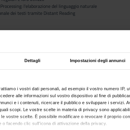
rocessing: l'elaborazione del linguaggio naturale
nale dei testi tramite Distant Reading
Visualizza la bibliografia con Leganto, strument
iografia
recuperare i testi in programma d'esame in mod
attiche
Dettagli
Impostazioni degli annunci
ui, oltre alla presentazione dei contenuti, verranno dimostrate alcun
un taglio anche pratico:
er portatile: portatelo e/o provate a replicare quanto visto a lezi
rattiamo i vostri dati personali, ad esempio il vostro numero IP, 
nessun problema, non è un requisito e non è necessario per superar
dere alle informazioni sul vostro dispositivo al fine di pubblica
nunci e i contenuti, ricercare il pubblico e sviluppare i servizi. A
 didattico: materiali e risorse saranno forniti durante il corso come
r quali scopi. Le vostre scelte in materia di privacy sono applicabi
noltre è a disposizione durante l'orario di ricevimento (anche online
to le vostre scelte. È possibile modificare o revocare il proprio 
 o facendo clic sull'icona di attivazione della privacy.
di testo suggerito, si consigliano come materiali integrativi le segue