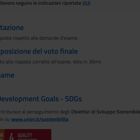
evono seguire le indicazioni riportate
QUI
utazione
sposte rispetto alle domande d'esame.
mposizione del voto finale
to alla risposte corrette all'esame. Voto in 30imi.
esame
Development Goals - SDGs
ontribuisce al perseguimento degli
Obiettivi di Sviluppo Sostenibi
ni su
www.univr.it/sostenibilita