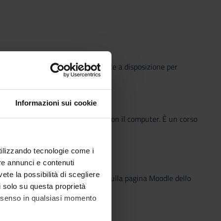
o che il Sistema Bibliotecario mette a disposizione per
o semplice e innovativo.
Informazioni sui cookie
e attività pratiche laboratoriali con il computer. È un corso
one a casa
utilizzando tecnologie come i
e l’esame
re annunci e contenuti
vete la possibilità di scegliere
 supporto alle lezioni, e caricati sulla pagina Moodle dello
li solo su questa proprietà
 via Zoom).
consenso in qualsiasi momento
nti risorse: