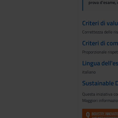
prova d'esame, d
s
o
Criteri di val
Correttezza delle ri
Criteri di co
Proporzionale rispet
Lingua dell'
italiano
Sustainable 
Questa iniziativa c
Maggiori informazio