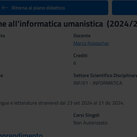
Ritorna al piano didattico
ne all'informatica umanistica (2024/
nto
Docente
Marco Rospocher
Crediti
6
ne
Settore Scientifico Disciplinar
INF/01 - INFORMATICA
ngue e letterature straniere) dal 23 set 2024 al 21 dic 2024.
Corsi Singoli
Non Autorizzato
 apprendimento