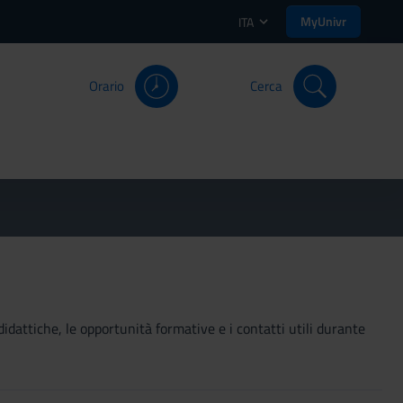
MyUnivr
ITA
Orario
Cerca
didattiche, le opportunità formative e i contatti utili durante