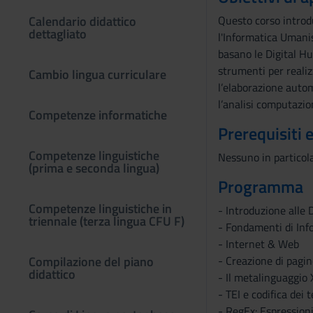
Calendario didattico
Questo corso introdu
dettagliato
l'Informatica Umanis
basano le Digital Hu
strumenti per realizz
Cambio lingua curriculare
l’elaborazione autom
l’analisi computazion
Competenze informatiche
Prerequisiti 
Competenze linguistiche
Nessuno in particol
(prima e seconda lingua)
Programma
Competenze linguistiche in
- Introduzione alle 
triennale (terza lingua CFU F)
- Fondamenti di Info
- Internet & Web
Compilazione del piano
- Creazione di pag
didattico
- Il metalinguaggio 
- TEI e codifica dei t
- RegEx: Espressioni 