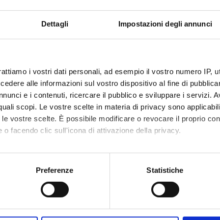
isi testuale di De Beaugrande-Dressler (1981);
co-testo; testo vs. non testo;
Dettagli
Impostazioni degli annunci
alità;
ogia testuale e di genere;
tario e Scopo del Messaggio;
le varie tipologie testuali ed analisi di testi;
rattiamo i vostri dati personali, ad esempio il vostro numero IP, 
anslation Studies
dere alle informazioni sul vostro dispositivo al fine di pubblica
a Inglese-Italiano
nunci e i contenuti, ricercare il pubblico e sviluppare i servizi. A
r quali scopi. Le vostre scelte in materia di privacy sono applicabi
to le vostre scelte. È possibile modificare o revocare il proprio 
 o facendo clic sull'icona di attivazione della privacy.
ragmatics, Oxford, Oxford University Press (Ch. 1; Ch.2: 23-35; 54
t and Wolfgang U. Dressler (1980) Introduction to Text Linguistic
mo anche:
6) Introducing Translation Studies. Theories and Applications, Lo
oni sulla tua posizione geografica, con un'approssimazione di qu
Preferenze
Statistiche
spositivo, scansionandolo attivamente alla ricerca di caratteristich
aborati i tuoi dati personali e imposta le tue preferenze nella
s
i bibliografiche saranno segnalate dalla docente durante il corso.
consenso in qualsiasi momento dalla Dichiarazione sui cookie.