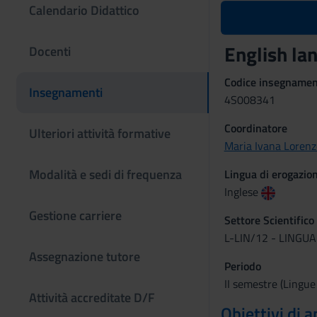
Calendario Didattico
English l
Docenti
Codice insegname
Insegnamenti
4S008341
Coordinatore
Ulteriori attività formative
Maria Ivana Lorenz
Modalità e sedi di frequenza
Lingua di erogazio
Inglese
Gestione carriere
Settore Scientifico
L-LIN/12 - LINGU
Assegnazione tutore
Periodo
II semestre (Lingue
Attività accreditate D/F
Obiettivi di