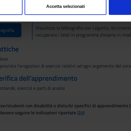
testi d’esame sarà segnalata sulla pagina web del corso.
Accetta selezionati
nalizzare contenuti ed annunci, per fornire funzionalità dei socia
inoltre informazioni sul modo in cui utilizzi il nostro sito con i n
icità e social media, i quali potrebbero combinarle con altre inform
Visualizza la bibliografia con Leganto, strument
iografia
lizzo dei loro servizi.
recuperare i testi in programma d'esame in mod
attiche
glese
prevista l'erogazioni di esercizi relativi ad ogni argomento del cors
erifica dell'apprendimento
mande, esercizi e parti di analisi
se/studenti con disabilità o disturbi specifici di apprendimento 
evono seguire le indicazioni riportate
QUI