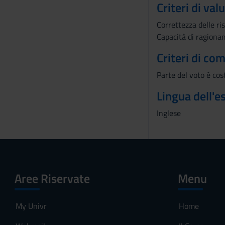
Criteri di val
Correttezza delle ris
Capacità di ragionam
Criteri di co
Parte del voto è cos
Lingua dell'
Inglese
Aree Riservate
Menu
My Univr
Home