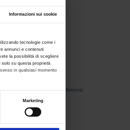
Informazioni sui cookie
utilizzando tecnologie come i
re annunci e contenuti
vete la possibilità di scegliere
li solo su questa proprietà
consenso in qualsiasi momento
-63; Ch.4 : 93-131)
s, London, Longman (parte: Basic Notions)
ndon, Routledge (Fourth Edition)
alche metro,
Marketing
e specifiche (impronte
ezione dettagli
. Puoi