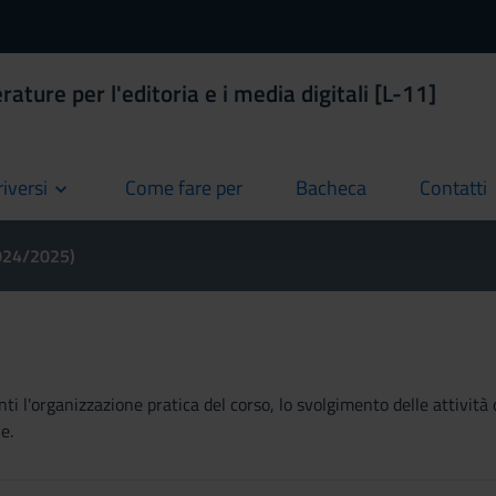
rature per l'editoria e i media digitali [L-11]
riversi
Come fare per
Bacheca
Contatti
current
current
current
2024/2025)
ti l'organizzazione pratica del corso, lo svolgimento delle attività 
e.