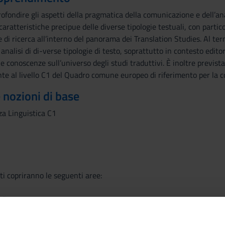
rofondire gli aspetti della pragmatica della comunicazione e dell’ana
caratteristiche precipue delle diverse tipologie testuali, con partic
 di ricerca all’interno del panorama dei Translation Studies. Al t
analisi di di-verse tipologie di testo, soprattutto in contesto editor
ie conoscenze sull’universo degli studi traduttivi. È inoltre previst
te al livello C1 del Quadro comune europeo di riferimento per la c
e nozioni di base
za Linguistica C1
ti copriranno le seguenti aree:
plicature
icature
y