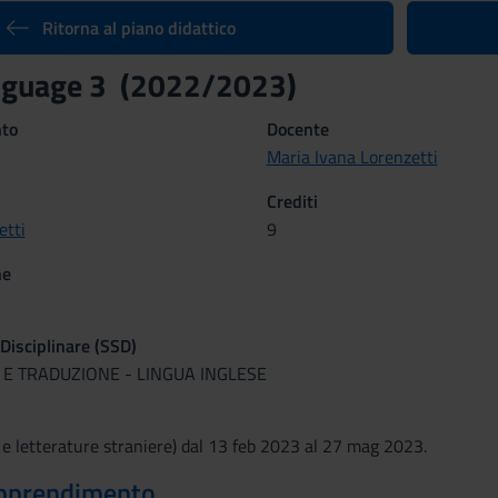
Ritorna al piano didattico
anguage 3 (2022/2023)
nto
Docente
Maria Ivana Lorenzetti
Crediti
etti
9
ne
 Disciplinare (SSD)
A E TRADUZIONE - LINGUA INGLESE
 e letterature straniere) dal 13 feb 2023 al 27 mag 2023.
 apprendimento