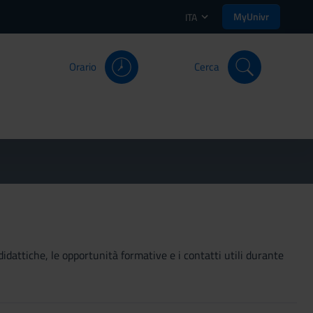
MyUnivr
ITA
Orario
Cerca
didattiche, le opportunità formative e i contatti utili durante