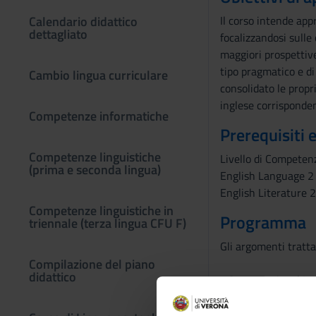
Calendario didattico
Il corso intende app
dettagliato
focalizzandosi sulle 
maggiori prospettive
tipo pragmatico e di 
Cambio lingua curriculare
consolidato le propr
inglese corrisponden
Competenze informatiche
Prerequisiti 
Competenze linguistiche
Livello di Competen
(prima e seconda lingua)
English Language 2
English Literature 2
Competenze linguistiche in
Programma
triennale (terza lingua CFU F)
Gli argomenti tratta
Compilazione del piano
didattico
- Conversational Im
- Conventional Impl
- Speech Act Theor