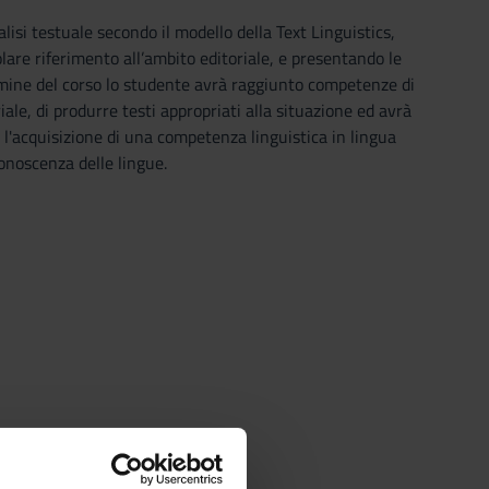
lisi testuale secondo il modello della Text Linguistics,
olare riferimento all’ambito editoriale, e presentando le
ermine del corso lo studente avrà raggiunto competenze di
iale, di produrre testi appropriati alla situazione ed avrà
a l'acquisizione di una competenza linguistica in lingua
onoscenza delle lingue.