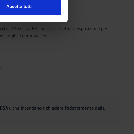
Accetta tutti
l media e per analizzare il
ostri partner che si occupano
azioni che hai fornito loro o
o che il Sistema Bibliotecario mette a disposizione per
o semplice e innovativo.
o
(DSA), che intendano richiedere l'adattamento della