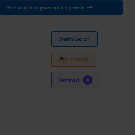
Ritorna agli insegnamenti per periodo
Orario Lezioni
Moodle
Seminari
0