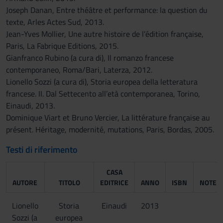
Joseph Danan, Entre théâtre et performance: la question du
texte, Arles Actes Sud, 2013.
Jean-Yves Mollier, Une autre histoire de l’édition française,
Paris, La Fabrique Editions, 2015.
Gianfranco Rubino (a cura di), Il romanzo francese
contemporaneo, Roma/Bari, Laterza, 2012.
Lionello Sozzi (a cura di), Storia europea della letteratura
francese. II. Dal Settecento all’età contemporanea, Torino,
Einaudi, 2013.
Dominique Viart et Bruno Vercier, La littérature française au
présent. Héritage, modernité, mutations, Paris, Bordas, 2005.
Testi di riferimento
CASA
AUTORE
TITOLO
EDITRICE
ANNO
ISBN
NOTE
Lionello
Storia
Einaudi
2013
Sozzi (a
europea