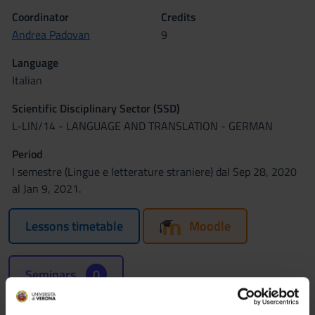
Coordinator
Credits
Andrea Padovan
9
Language
Italian
Scientific Disciplinary Sector (SSD)
L-LIN/14 - LANGUAGE AND TRANSLATION - GERMAN
Period
I semestre (Lingue e letterature straniere) dal Sep 28, 2020
al Jan 9, 2021.
Lessons timetable
Moodle
Seminars
0