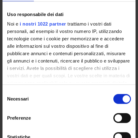
Rapporto componente studentesca/personale
Uso responsabile dei dati
docente
(2023/2024)
Noi e
i nostri 1022 partner
trattiamo i vostri dati
88
%
personali, ad esempio il vostro numero IP, utilizzando
tecnologie come i cookie per memorizzare e accedere
alle informazioni sul vostro dispositivo al fine di
pubblicare annunci e contenuti personalizzati, misurare
Soddisfazione del percorso di formazione
gli annunci e i contenuti, ricercare il pubblico e sviluppare
(2023)
i servizi. Avete la possibilità di scegliere chi utilizza i
vostri dati e per quali scopi. Le vostre scelte in materia di
privacy sono applicabili solo su questa proprietà digitale
in cui avete effettuato le vostre scelte. È possibile
S
modificare o revocare il proprio consenso in qualsiasi
Necessari
78
%
e
momento dalla Dichiarazione sui cookie o facendo clic
l
sull'icona di attivazione della privacy.
e
Preferenze
z
Con il tuo consenso, vorremmo anche:
i
raccogliere informazioni sulla tua posizione
o
Statistiche