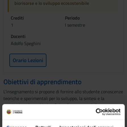
biorisorse e lo sviluppo ecosostenibile
Crediti
Periodo
1
I semestre
Docenti
Adolfo Speghini
Orario Lezioni
Obiettivi di apprendimento
L’insegnamento si propone di fornire allo studente conoscenze
teoriche e sperimentali per lo sviluppo, la sintesi e la
caratterizzazione chimico-fisica di nanomateriali per
applicazioni industriali, agro-alimentari e biomediche in
un’ottica di sviluppo sostenibile ed economia circolare.
Verranno dapprima affrontati alcuni aspetti di base