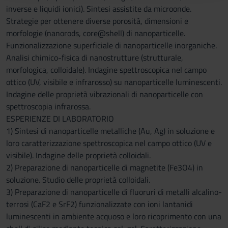
raccolto dal tuo utilizzo dei loro servizi.
inverse e liquidi ionici). Sintesi assistite da microonde.
Strategie per ottenere diverse porosità, dimensioni e
morfologie (nanorods, core@shell) di nanoparticelle.
Funzionalizzazione superficiale di nanoparticelle inorganiche.
Analisi chimico-fisica di nanostrutture (strutturale,
morfologica, colloidale). Indagine spettroscopica nel campo
ottico (UV, visibile e infrarosso) su nanoparticelle luminescenti.
Indagine delle proprietà vibrazionali di nanoparticelle con
spettroscopia infrarossa.
ESPERIENZE DI LABORATORIO
1) Sintesi di nanoparticelle metalliche (Au, Ag) in soluzione e
loro caratterizzazione spettroscopica nel campo ottico (UV e
visibile). Indagine delle proprietà colloidali.
2) Preparazione di nanoparticelle di magnetite (Fe3O4) in
soluzione. Studio delle proprietà colloidali.
3) Preparazione di nanoparticelle di fluoruri di metalli alcalino-
terrosi (CaF2 e SrF2) funzionalizzate con ioni lantanidi
luminescenti in ambiente acquoso e loro ricoprimento con una