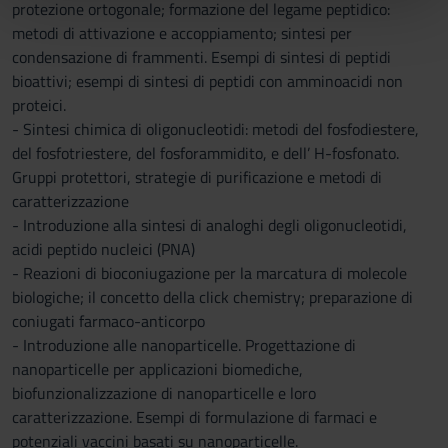
protezione ortogonale; formazione del legame peptidico:
pubblicità e social media, i quali potrebbero combinarle
metodi di attivazione e accoppiamento; sintesi per
con altre informazioni che hai fornito loro o che hanno
condensazione di frammenti. Esempi di sintesi di peptidi
raccolto dal tuo utilizzo dei loro servizi.
bioattivi; esempi di sintesi di peptidi con amminoacidi non
proteici.
- Sintesi chimica di oligonucleotidi: metodi del fosfodiestere,
del fosfotriestere, del fosforammidito, e dell’ H-fosfonato.
Gruppi protettori, strategie di purificazione e metodi di
caratterizzazione
- Introduzione alla sintesi di analoghi degli oligonucleotidi,
acidi peptido nucleici (PNA)
- Reazioni di bioconiugazione per la marcatura di molecole
biologiche; il concetto della click chemistry; preparazione di
coniugati farmaco-anticorpo
- Introduzione alle nanoparticelle. Progettazione di
nanoparticelle per applicazioni biomediche,
biofunzionalizzazione di nanoparticelle e loro
caratterizzazione. Esempi di formulazione di farmaci e
potenziali vaccini basati su nanoparticelle.