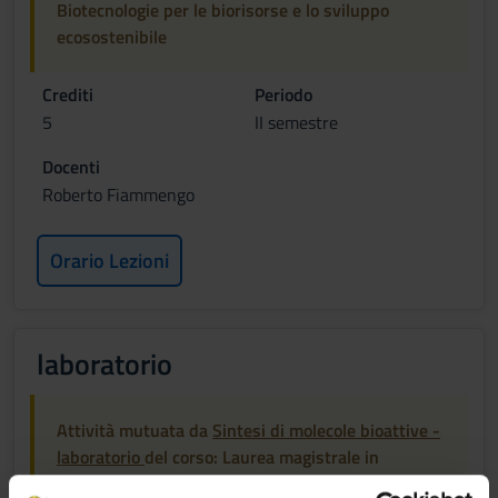
Biotecnologie per le biorisorse e lo sviluppo
ecosostenibile
Crediti
Periodo
5
II semestre
Docenti
Roberto Fiammengo
Orario Lezioni
laboratorio
Attività mutuata da
Sintesi di molecole bioattive -
laboratorio
del corso: Laurea magistrale in
Biotecnologie per le biorisorse e lo sviluppo