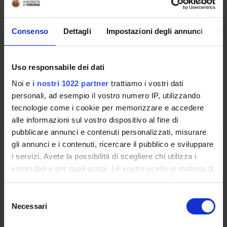
ecosostenibile
Crediti
Periodo
Consenso
Dettagli
Impostazioni degli annunci
In
1
II semestre
Docenti
Uso responsabile dei dati
Roberto Fiammengo
Noi e
i nostri 1022 partner
trattiamo i vostri dati
personali, ad esempio il vostro numero IP, utilizzando
Orario Lezioni
tecnologie come i cookie per memorizzare e accedere
alle informazioni sul vostro dispositivo al fine di
pubblicare annunci e contenuti personalizzati, misurare
Obiettivi di apprendimento
gli annunci e i contenuti, ricercare il pubblico e sviluppare
i servizi. Avete la possibilità di scegliere chi utilizza i
Il corso si propone di fornire allo studente le conoscenze base
vostri dati e per quali scopi. Le vostre scelte in materia di
della sintesi organica focalizzandosi sulla sintesi di molecole
privacy sono applicabili solo su questa proprietà digitale
bioattive e con particolare attenzione ai concetti della chimica
in cui avete effettuato le vostre scelte. È possibile
S
sostenibile. Le tematiche affrontate sono: l’analisi
modificare o revocare il proprio consenso in qualsiasi
Necessari
e
retrosintetica nella pianificazione delle sintesi organiche;
momento dalla Dichiarazione sui cookie o facendo clic
l
fondamenti di stereochimica e reazioni stereoselettive,