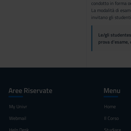
condotto in forma o
La modalità di esame
invitano gli student
Le/gli studentes
prova d'esame, d
Aree Riservate
Menu
My Univr
Home
Webmail
Il Corso
Help Desk
Studiare