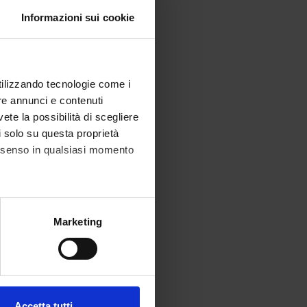
Informazioni sui cookie
utilizzando tecnologie come i
re annunci e contenuti
vete la possibilità di scegliere
li solo su questa proprietà
consenso in qualsiasi momento
alche metro,
Marketing
e specifiche (impronte
ezione dettagli
. Puoi
Accetta tutti