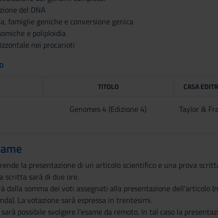
azione del DNA
ca, famiglie geniche e conversione genica
omiche e poliploidia
izzontale nei procarioti
to
TITOLO
CASA EDITR
Genomes 4 (Edizione 4)
Taylor & Fr
same
ende la presentazione di un articolo scientifico e una prova scri
 scritta sarà di due ore.
terà dalla somma dei voti assegnati alla presentazione dell'articolo 
da). La votazione sarà espressa in trentesimi.
, sarà possibile svolgere l'esame da remoto. In tal caso la presentaz