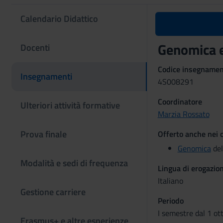
Calendario Didattico
Genomica e
Docenti
Codice insegname
Insegnamenti
4S008291
Coordinatore
Ulteriori attività formative
Marzia Rossato
Prova finale
Offerto anche nei c
Genomica
del
Modalità e sedi di frequenza
Lingua di erogazio
Italiano
Gestione carriere
Periodo
I semestre dal 1 ot
Erasmus+ e altre esperienze