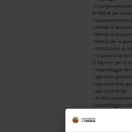
- Il pangenoma batte
B) Metodi per l’anal
- Sequenziamento d
- Metodi di sequen
- Metodi di sequenz
- Metodi per la gen
- Introduzione ai ma
- Sequenziamento b
C) Approcci per lo s
- Assemblaggio de-
- approccio gerarchi
- approccio shot-gu
- approccio ibrido
- Analisi comparativ
- assemblaggio ref
- risequenziamento
D) Progetti Genoma
Gli studenti svolger