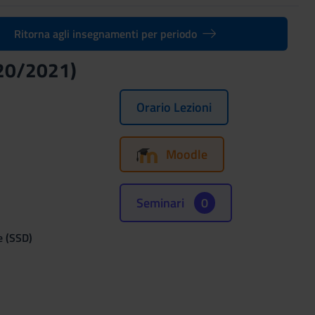
Ritorna agli insegnamenti per periodo
020/2021)
Orario Lezioni
Moodle
Seminari
0
e (SSD)