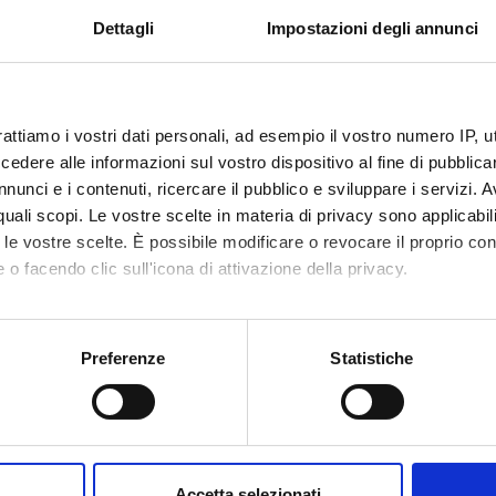
tituiscono delle biorisorse.
Dettagli
Impostazioni degli annunci
RIZZAZIONE FUNZIONALE DEI GENOMI
ascrittoma
di long e small non-coding RNA
rattiamo i vostri dati personali, ad esempio il vostro numero IP, 
si del trascrittoma
dere alle informazioni sul vostro dispositivo al fine di pubblica
rittoma mediante sequenziamento di seconda generazione
nunci e i contenuti, ricercare il pubblico e sviluppare i servizi. A
rittoma mediante sequenziamento di terza generazione
r quali scopi. Le vostre scelte in materia di privacy sono applicabi
RNA (metodi basati su PCR e sequenziamento)
to le vostre scelte. È possibile modificare o revocare il proprio 
 genomi
 o facendo clic sull'icona di attivazione della privacy.
ab initio
ta da evidenze sperimentali
mo anche:
 sull’analisi di sintenia
oni sulla tua posizione geografica, con un'approssimazione di qu
Preferenze
Statistiche
i
spositivo, scansionandolo attivamente alla ricerca di caratteristich
nale in-silico
aborati i tuoi dati personali e imposta le tue preferenze nella
s
l DNA nel nucleo e struttura della cromatina
consenso in qualsiasi momento dalla Dichiarazione sui cookie.
rcatori epigenetici (modificazioni istoniche e metilazione del DNA)
Accetta selezionati