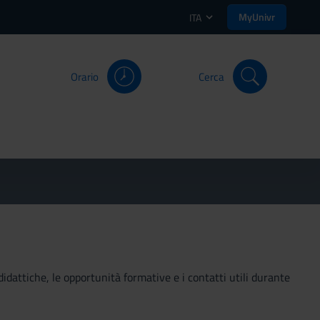
MyUnivr
ITA
Orario
Cerca
didattiche, le opportunità formative e i contatti utili durante