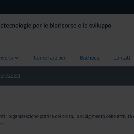
otecnologie per le biorisorse e lo sviluppo
riversi
Come fare per
Bacheca
Contatti
current
current
current
2024/2025)
ti l'organizzazione pratica del corso, lo svolgimento delle attività 
e.