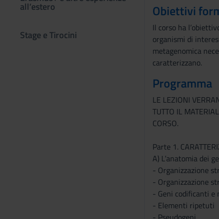
all’estero
Obiettivi for
Il corso ha l’obietti
Stage e Tirocini
organismi di interes
metagenomica necessa
caratterizzano.
Programma
LE LEZIONI VERRA
TUTTO IL MATERIA
CORSO.
Parte 1. CARATTE
A) L’anatomia dei g
- Organizzazione str
- Organizzazione str
- Geni codificanti e 
- Elementi ripetuti
- Pseudogeni