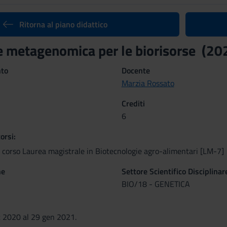
Ritorna al piano didattico
 metagenomica per le biorisorse (2
nto
Docente
Marzia Rossato
Crediti
6
orsi:
 corso Laurea magistrale in Biotecnologie agro-alimentari [LM-7]
ne
Settore Scientifico Disciplinar
BIO/18 - GENETICA
t 2020 al 29 gen 2021.