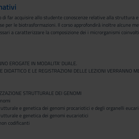
mativi
vo di far acquisire allo studente conoscenze relative alla struttura e
se per le biotrasformazioni. Il corso approfondirà inoltre alcune met
ri a caratterizzare la composizione dei i microrganismi coinvolti ne
NNO EROGATE IN MODALITA' DUALE.
LE DIDATTICO E LE REGISTRAZIONI DELLE LEZIONI VERRANNO 
RIZZAZIONE STRUTTURALE DEI GENOMI
enomi
utturale e genetica dei genomi procariotici e degli organelli eucari
utturale e genetica dei genomi eucariotici
non codificanti