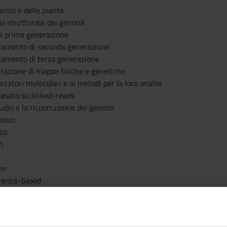
rico e delle piante
isi strutturale dei genomi
i prima generazione
ziamento di seconda generazione
iamento di terza generazione
erazione di mappe fisiche e genetiche
rcatori molecolari e ai metodi per la loro analisi
asato su linked-reads
tudio e la ricostruzione dei genomi
novo:
co
n
e:
erence-based
anno attivamente l’analisi, la presentazione e discussione di artico