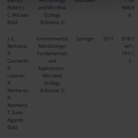
Barton,
Microbiology
Blackwell
118-
pubblicità e social media, i quali potrebbero combinarle
Robert J.
and Microbial
96626-
con altre informazioni che hai fornito loro o che hanno
C. McLean
Ecology
6
raccolto dal tuo utilizzo dei loro servizi.
(Eds)
(Edizione 2)
J.-C.
Environmental
Springer
2011
978-9-
Bertrand,
Microbiology:
401-
P.
Fundamentals
79117-
Caumette,
and
5
P.
Applications -
Lebaron,
Microbial
R.
Ecology
Matheron,
(Edizione 1)
P.
Normand,
T. Sime-
Ngando
(Eds)