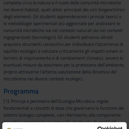
completa circa la natura e il ruolo delle comunità microbiche
nei diversi habitat, quali attori principali dei cicli biogeochimici
degli elementi. Gli studenti apprenderanno i principi teorici e
le metodologie sperimentali più aggiornate per analizzare le
comunità microbiche sia nei contesti naturali sia nei contesti
ingegnerizzati (tecnologici). Gli studenti potranno altresì
acquisire strumenti conoscitivi per individuare l’occorrenza di
squilibri ecologici e valutare criticamente gli impatti umani in
termini di inquinamento e di cambiamenti climatici, ovvero le
eventuali misure da assumere per la protezione dell'ambiente,
proprio attraverso l’attenta valutazione della dinamica del
microbioma nei diversi contesti ecologici.
Programma
[1]. Principi e perimetro dell’Ecologia Microbica: regole
fondamentali e concetti di base che governano la funzione dei
sistemi biologici complessi, con riferimento alla componente
microbica organizzata in comunità ad elevata diversità ed
altamente dinamiche. [2]. Strumenti metodologici e procedure