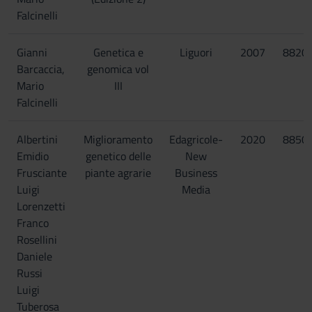
Falcinelli
Gianni
Genetica e
Liguori
2007
8820
Barcaccia,
genomica vol
Mario
III
Falcinelli
Albertini
Miglioramento
Edagricole-
2020
8850
Emidio
genetico delle
New
Frusciante
piante agrarie
Business
Luigi
Media
Lorenzetti
Franco
Rosellini
Daniele
Russi
Luigi
Tuberosa