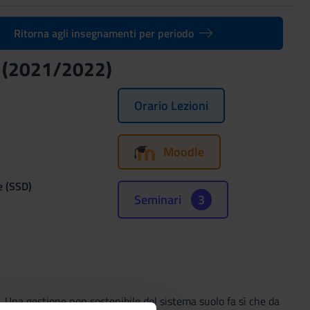
Ritorna agli insegnamenti per periodo
o (2021/2022)
Orario Lezioni
Moodle
e (SSD)
Seminari
3
C). Una gestione non sostenibile del sistema suolo fa sì che da