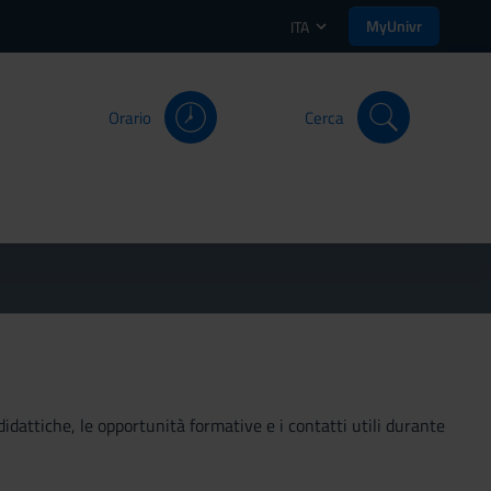
MyUnivr
ITA
Orario
Cerca
didattiche, le opportunità formative e i contatti utili durante