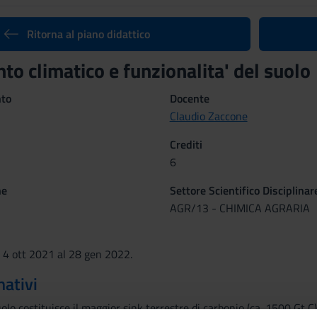
Ritorna al piano didattico
o climatico e funzionalita' del suol
nto
Docente
Claudio Zaccone
Crediti
6
ne
Settore Scientifico Disciplinar
AGR/13 - CHIMICA AGRARIA
 4 ott 2021 al 28 gen 2022.
mativi
suolo costituisce il maggior sink terrestre di carbonio (ca. 1500 Gt 