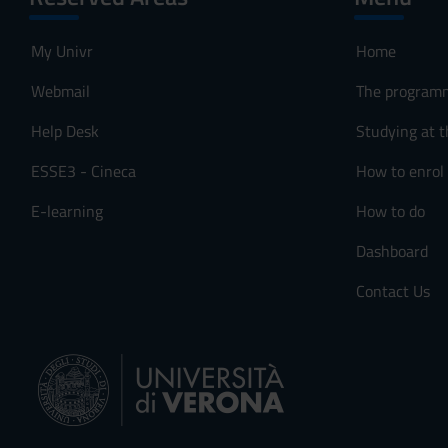
o
Sessione estiva di
n
My Univr
Home
s
Sessione autunnal
e
Webmail
The program
n
Sessione invernal
s
Help Desk
Studying at t
o
ESSE3 - Cineca
How to enrol
University closur
E-learning
How to do
PERIOD
Dashboard
Festa dell'Immaco
Contact Us
Vacanze Natalizie
Epifania
Vacanze Pasquali