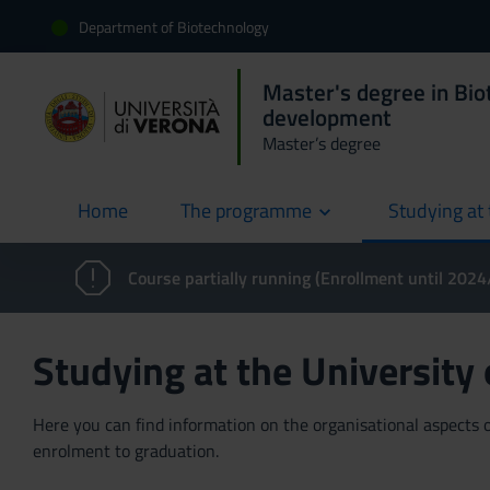
Department of Biotechnology
Master's degree in Bio
development
Master’s degree
Home
The programme
Studying at 
current
Course partially running (Enrollment until 202
Studying at the University
Here you can find information on the organisational aspects of
enrolment to graduation.