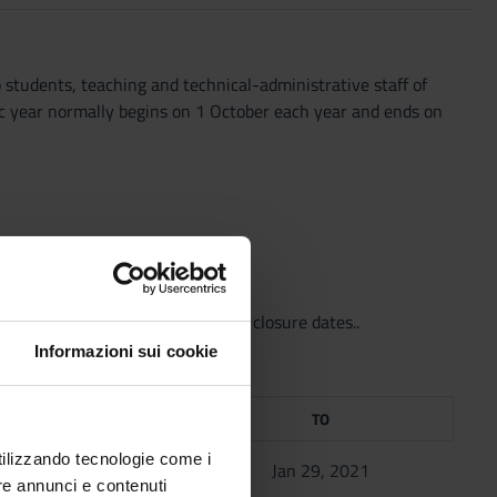
students, teaching and technical-administrative staff of
mic year normally begins on 1 October each year and ends on
well as the relevant university closure dates..
Informazioni sui cookie
FROM
TO
utilizzando tecnologie come i
Oct 1, 2020
Jan 29, 2021
re annunci e contenuti