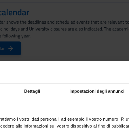
calendar
ar shows the deadlines and scheduled events that are relevant to 
lic holidays and University closures are also indicated. The acade
 following year.
dar
endar
A.A. 2020/2021
ar sets out the degree programme lecture and exam timetables, as 
Dettagli
Impostazioni degli annunci
on periods
rattiamo i vostri dati personali, ad esempio il vostro numero IP, 
dere alle informazioni sul vostro dispositivo al fine di pubblica