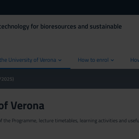
technology for bioresources and sustainable
the University of Verona
How to enrol
How
cur
4/2025)
 of Verona
 the Programme, lecture timetables, learning activities and useful