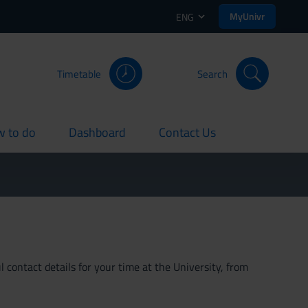
MyUnivr
ENG
Timetable
Search
 to do
Dashboard
Contact Us
rent
current
current
 contact details for your time at the University, from