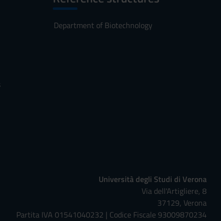
Jul 13, 2021
Jul 13, 2021
Department of Biotechnology
Oct 12, 2021
Oct 12, 2021
Mar 10, 2022
Mar 10, 2022
s
FROM
TO
Dec 8, 2020
Dec 8, 2020
Dec 24, 2020
Jan 3, 2021
Università degli Studi di Verona
Via dell'Artigliere, 8
Jan 6, 2021
Jan 6, 2021
37129, Verona
Partita IVA 01541040232 | Codice Fiscale 93009870234
Apr 2, 2021
Apr 5, 2021