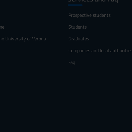
 laurea
Prospective students
e di laurea
me
Students
e di laurea
he University of Verona
Graduates
Companies and local authoritie
es
Faq
lata