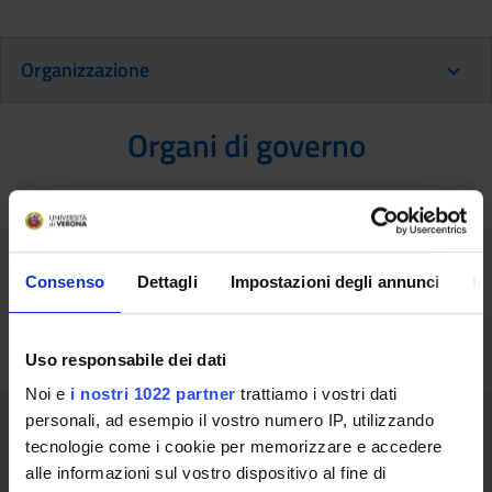
Organizzazione
Organi di governo
Comitato Scientifico del Master in
Management per funzioni di coordinamento
delle professioni sanitarie - sede di Bolzano
Consenso
Dettagli
Impostazioni degli annunci
In
Presidente: Ambrosi Elisa
Uso responsabile dei dati
Noi e
i nostri 1022 partner
trattiamo i vostri dati
Contatti per la didattica
personali, ad esempio il vostro numero IP, utilizzando
tecnologie come i cookie per memorizzare e accedere
alle informazioni sul vostro dispositivo al fine di