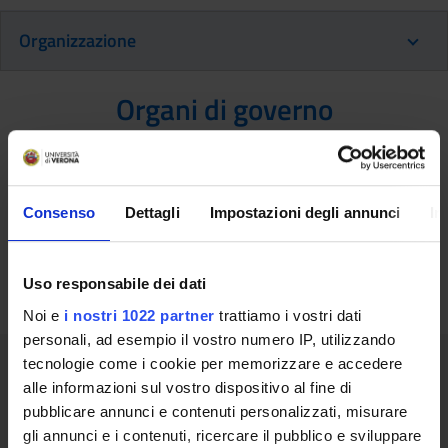
Organizzazione
Organi di governo
Comitato Scientifico del Corso di
Perfezionamento in Agopuntura Tradizionale
Consenso
Dettagli
Impostazioni degli annunci
In
Cinese - Corso Avanzato
Presidente: Sbarbati Andrea
Uso responsabile dei dati
Noi e
i nostri 1022 partner
trattiamo i vostri dati
personali, ad esempio il vostro numero IP, utilizzando
Contatti per la didattica
tecnologie come i cookie per memorizzare e accedere
alle informazioni sul vostro dispositivo al fine di
pubblicare annunci e contenuti personalizzati, misurare
gli annunci e i contenuti, ricercare il pubblico e sviluppare
Dott.ssa
Pugliarello Irene