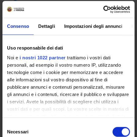
Segreterie Studenti
Consenso
Dettagli
Impostazioni degli annunci
In
Uso responsabile dei dati
FAQ - Frequently Asked Questions
Noi e
i nostri 1022 partner
trattiamo i vostri dati
personali, ad esempio il vostro numero IP, utilizzando
tecnologie come i cookie per memorizzare e accedere
alle informazioni sul vostro dispositivo al fine di
pubblicare annunci e contenuti personalizzati, misurare
gli annunci e i contenuti, ricercare il pubblico e sviluppare
i servizi. Avete la possibilità di scegliere chi utilizza i
Gestione carriere studenti -
vostri dati e per quali scopi. Le vostre scelte in materia di
Economia
privacy sono applicabili solo su questa proprietà digitale
in cui avete effettuato le vostre scelte. È possibile
S
modificare o revocare il proprio consenso in qualsiasi
Necessari
e