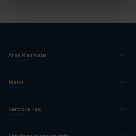
nostri partner che si occupano di analisi dei dati web,
pubblicità e social media, i quali potrebbero combinarle
con altre informazioni che hai fornito loro o che hanno
raccolto dal tuo utilizzo dei loro servizi.
Aree Riservate
Menu
Servizi e Faq
Strutture di riferimento