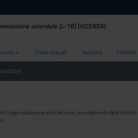
nnovazione aziendale [L-18] (VICENZA)
riversi
Come fare per
Bacheca
Contatti
current
current
current
2024/2025)
ti l'organizzazione pratica del corso, lo svolgimento delle attività 
e.