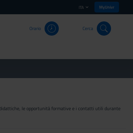
MyUnivr
ITA
Orario
Cerca
didattiche, le opportunità formative e i contatti utili durante