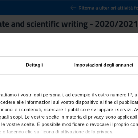
Ritorna a ulteriori attività 
ate and scientific writing - 2020/202
nto
Crediti
3
utuato dall'insegnamento
Public debate and scientific writing -
Dettagli
Impostazioni degli annunci
rattiamo i vostri dati personali, ad esempio il vostro numero IP, 
dere alle informazioni sul vostro dispositivo al fine di pubblica
nunci e i contenuti, ricercare il pubblico e sviluppare i servizi. A
r quali scopi. Le vostre scelte in materia di privacy sono applicabi
to le vostre scelte. È possibile modificare o revocare il proprio 
 o facendo clic sull'icona di attivazione della privacy.