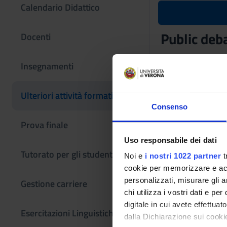
Calendario Didattico
Public deb
Docenti
Codice insegname
Insegnamenti
4S009939
L'insegnamento è m
Ulteriori attività formative
(Verona)
Consenso
Prova finale
Uso responsabile dei dati
Tutorato per gli studenti
Noi e
i nostri 1022 partner
t
cookie per memorizzare e acce
personalizzati, misurare gli an
Gestione carriere
chi utilizza i vostri dati e pe
digitale in cui avete effettua
Esercitazioni Linguistiche CLA
dalla Dichiarazione sui cookie