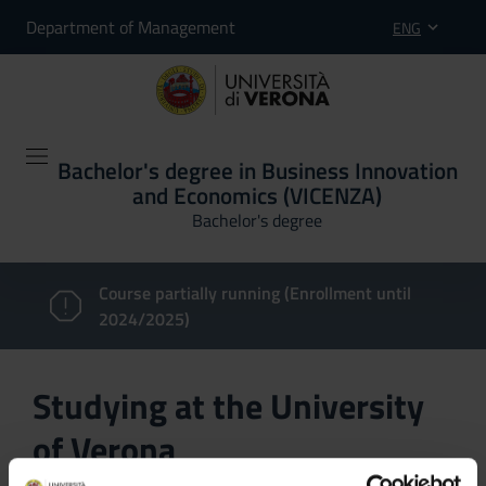
Department of Management
ENG
Bachelor's degree in Business Innovation
and Economics (VICENZA)
Bachelor's degree
Course partially running (Enrollment until
2024/2025)
Studying at the University
of Verona