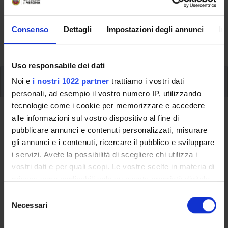
Here you can find information on the organisational
aspects of the Programme, lecture timetables, learning
Consenso
Dettagli
Impostazioni degli annunci
In
activities and useful contact details for your time at the
University, from enrolment to graduation.
Uso responsabile dei dati
Additional learning activities
Noi e
i nostri 1022 partner
trattiamo i vostri dati
personali, ad esempio il vostro numero IP, utilizzando
tecnologie come i cookie per memorizzare e accedere
Ritorna a ulteriori attività formative
alle informazioni sul vostro dispositivo al fine di
pubblicare annunci e contenuti personalizzati, misurare
Excel Laboratory (Vicenza)
gli annunci e i contenuti, ricercare il pubblico e sviluppare
i servizi. Avete la possibilità di scegliere chi utilizza i
Teaching code
Credits
vostri dati e per quali scopi. Le vostre scelte in materia di
4S010385
3
privacy sono applicabili solo su questa proprietà digitale
in cui avete effettuato le vostre scelte. È possibile
The course is given by
Excel Laboratory (Vicenza)
S
modificare o revocare il proprio consenso in qualsiasi
Necessari
(2021/2022) - Bachelor's degree in Economics, Firms and
e
momento dalla Dichiarazione sui cookie o facendo clic
International Markets
l
sull'icona di attivazione della privacy.