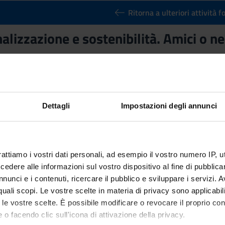
Ritorna a ulteriori attività 
alizzazione e sostenibilità. Amici o 
nto
Crediti
1
utuato dall'insegnamento
Internazionalizzazione e sostenibilità.
gement e strategia d’impresa [LM-77]
Dettagli
Impostazioni degli annunci
rattiamo i vostri dati personali, ad esempio il vostro numero IP, 
dere alle informazioni sul vostro dispositivo al fine di pubblica
nunci e i contenuti, ricercare il pubblico e sviluppare i servizi. A
r quali scopi. Le vostre scelte in materia di privacy sono applicabi
to le vostre scelte. È possibile modificare o revocare il proprio 
 o facendo clic sull'icona di attivazione della privacy.