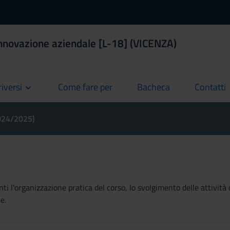
nnovazione aziendale [L-18] (VICENZA)
riversi
Come fare per
Bacheca
Contatti
current
current
current
2024/2025)
ti l'organizzazione pratica del corso, lo svolgimento delle attività 
e.