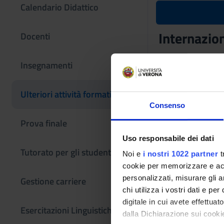
Calendario Didattico
Internazion
Docenti
Codice insegname
Insegnamenti
4S010720
L'insegnamento è m
Ulteriori attività formative
magistrale in Mana
Consenso
Prova finale
Uso responsabile dei dati
Tutorato per gli studenti
Noi e
i nostri 1022 partner
t
cookie per memorizzare e acce
personalizzati, misurare gli an
Gestione carriere
chi utilizza i vostri dati e pe
digitale in cui avete effettua
Esercitazioni Linguistiche CLA
dalla Dichiarazione sui cookie