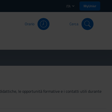
MyUnivr
ITA
Orario
Cerca
didattiche, le opportunità formative e i contatti utili durante