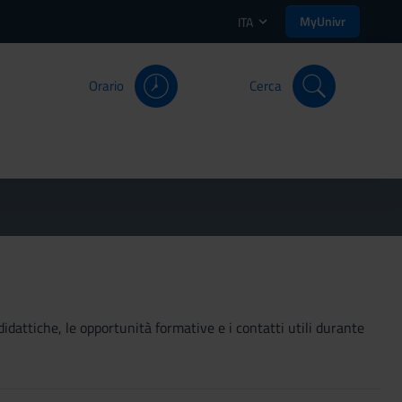
MyUnivr
ITA
Orario
Cerca
didattiche, le opportunità formative e i contatti utili durante