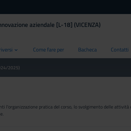
nnovazione aziendale [L-18] (VICENZA)
riversi
Come fare per
Bacheca
Contatti
current
current
current
2024/2025)
ti l'organizzazione pratica del corso, lo svolgimento delle attività 
e.