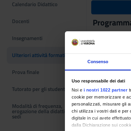
Calendario Didattico
Programma
Docenti
Codice insegname
Insegnamenti
4S011381
L'insegnamento è m
Ulteriori attività formative
16]
Consenso
Prova finale
Uso responsabile dei dati
Tutorato per gli studenti
Noi e
i nostri 1022 partner
t
cookie per memorizzare e acce
personalizzati, misurare gli an
Modalità di frequenza,
erogazione della didattica e
chi utilizza i vostri dati e pe
sedi
digitale in cui avete effettua
dalla Dichiarazione sui cookie