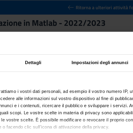
Ritorna a ulteriori attività 
zione in Matlab - 2022/2023
nto
Crediti
3
utuato dall'insegnamento
Programmazione in Matlab - 2022/20
Dettagli
Impostazioni degli annunci
rattiamo i vostri dati personali, ad esempio il vostro numero IP, 
dere alle informazioni sul vostro dispositivo al fine di pubblica
nunci e i contenuti, ricercare il pubblico e sviluppare i servizi. A
r quali scopi. Le vostre scelte in materia di privacy sono applicabi
to le vostre scelte. È possibile modificare o revocare il proprio 
 o facendo clic sull'icona di attivazione della privacy.