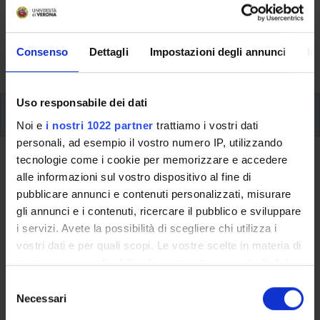
Here you can find information on the organisational
aspects of the Programme, lecture timetables, learning
activities and useful contact details for your time at the
Consenso
Dettagli
Impostazioni degli annunci
In
University, from enrolment to graduation.
Uso responsabile dei dati
Additional learning activities
Noi e
i nostri 1022 partner
trattiamo i vostri dati
personali, ad esempio il vostro numero IP, utilizzando
tecnologie come i cookie per memorizzare e accedere
Ritorna a ulteriori attività formative
alle informazioni sul vostro dispositivo al fine di
Project "B-EDUCATION: ideas that
pubblicare annunci e contenuti personalizzati, misurare
gli annunci e i contenuti, ricercare il pubblico e sviluppare
count" - 1 cfu
i servizi. Avete la possibilità di scegliere chi utilizza i
vostri dati e per quali scopi. Le vostre scelte in materia di
Teaching code
Credits
privacy sono applicabili solo su questa proprietà digitale
4S011800
1
in cui avete effettuato le vostre scelte. È possibile
S
The course is given by
Project "B-EDUCATION: ideas that
modificare o revocare il proprio consenso in qualsiasi
Necessari
e
count" - 1 cfu
(2022/2023) - Bachelor's degree in Economics
momento dalla Dichiarazione sui cookie o facendo clic
l