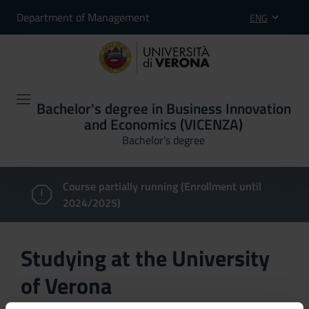
Department of Management
ENG
Bachelor's degree in Business Innovation
and Economics (VICENZA)
Bachelor's degree
Course partially running (Enrollment until
2024/2025)
Studying at the University
of Verona