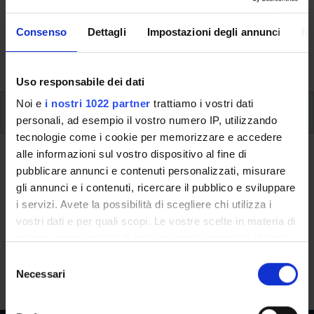
Here you can find information on the organisational
aspects of the Programme, lecture timetables, learning
Consenso
Dettagli
Impostazioni degli annunci
In
activities and useful contact details for your time at the
University, from enrolment to graduation.
Uso responsabile dei dati
Noi e
i nostri 1022 partner
trattiamo i vostri dati
Additional learning activities
personali, ad esempio il vostro numero IP, utilizzando
tecnologie come i cookie per memorizzare e accedere
alle informazioni sul vostro dispositivo al fine di
Ritorna a ulteriori attività formative
pubblicare annunci e contenuti personalizzati, misurare
Python Laboratory
gli annunci e i contenuti, ricercare il pubblico e sviluppare
i servizi. Avete la possibilità di scegliere chi utilizza i
Teaching code
Credits
vostri dati e per quali scopi. Le vostre scelte in materia di
4S012115
3
privacy sono applicabili solo su questa proprietà digitale
in cui avete effettuato le vostre scelte. È possibile
S
The course is given by
Python Laboratory
(2023/2024) -
modificare o revocare il proprio consenso in qualsiasi
Necessari
e
Bachelor's degree in Economics and Business
momento dalla Dichiarazione sui cookie o facendo clic
l
sull'icona di attivazione della privacy.
e