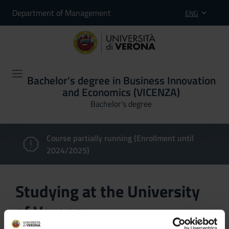
Department of Management
ENG
Bachelor's degree in Business Innovation
and Economics (VICENZA)
Bachelor's degree
Course partially running (Enrollment until
2024/2025)
Studying at the University
of Verona