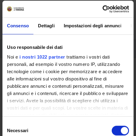
Here you can find information on the organisational
aspects of the Programme, lecture timetables, learning
activities and useful contact details for your time at the
University, from enrolment to graduation.
Consenso
Dettagli
Impostazioni degli annunci
In
Student Career Management
Uso responsabile dei dati
Noi e
i nostri 1022 partner
trattiamo i vostri dati
Student Career Management
personali, ad esempio il vostro numero IP, utilizzando
tecnologie come i cookie per memorizzare e accedere
alle informazioni sul vostro dispositivo al fine di
pubblicare annunci e contenuti personalizzati, misurare
This information is intended exclusively for students
gli annunci e i contenuti, ricercare il pubblico e sviluppare
already enrolled in this course.
i servizi. Avete la possibilità di scegliere chi utilizza i
If you are a new student interested in enrolling, you
vostri dati e per quali scopi. Le vostre scelte in materia di
can find information about the course of study on the
privacy sono applicabili solo su questa proprietà digitale
course page:
in cui avete effettuato le vostre scelte. È possibile
S
Bachelor's degree in Business Innovation and
modificare o revocare il proprio consenso in qualsiasi
Necessari
e
Economics - Enrollment from 2025/2026