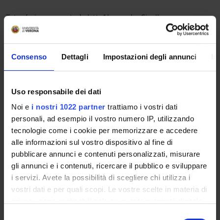
Tutor (primo semestre): dott. Alessandro Cipolla
Tutor (secondo semestre): dott.ssa Alice Zago
Consenso
Dettagli
Impostazioni degli annunci
In
Corso primo semestre
Apertura prenotazioni: 13 ottobre 2020
Chiusura prenotazioni: 18 ottobre 2020
Uso responsabile dei dati
Noi e
i nostri 1022 partner
trattiamo i vostri dati
Corso secondo semestre
personali, ad esempio il vostro numero IP, utilizzando
Apertura prenotazioni: 13 ottobre 2020
tecnologie come i cookie per memorizzare e accedere
Chiusura prenotazioni: 28 febbraio 2021
alle informazioni sul vostro dispositivo al fine di
pubblicare annunci e contenuti personalizzati, misurare
La procedura di iscrizione si trova sulla piattaforma elearning
gli annunci e i contenuti, ricercare il pubblico e sviluppare
(Moodle) del corso. Gli studenti senza credenziali informatiche
i servizi. Avete la possibilità di scegliere chi utilizza i
di Ateneo (GIA) possono richiedere di essere iscritti mandando
vostri dati e per quali scopi. Le vostre scelte in materia di
una email al docente. Tutti gli altri studenti devono
privacy sono applicabili solo su questa proprietà digitale
obbligatoriamente utilizzare la procedura su Moodle. Si
in cui avete effettuato le vostre scelte. È possibile
sottolinea che l’inserimento o meno, da parte dello studente,
S