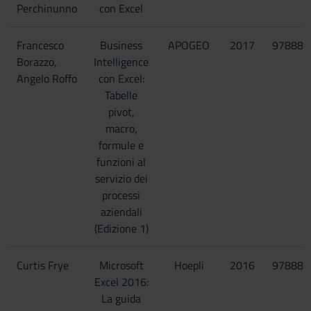
Perchinunno
con Excel
Francesco
Business
APOGEO
2017
978885
Borazzo,
Intelligence
Angelo Roffo
con Excel:
Tabelle
pivot,
macro,
formule e
funzioni al
servizio dei
processi
aziendali
(Edizione 1)
Curtis Frye
Microsoft
Hoepli
2016
978882
Excel 2016:
La guida