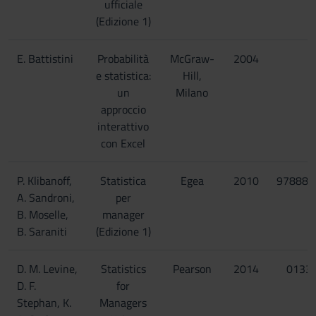
ufficiale
(Edizione 1)
E. Battistini
Probabilità
McGraw-
2004
e statistica:
Hill,
un
Milano
approccio
interattivo
con Excel
P. Klibanoff,
Statistica
Egea
2010
978882
A. Sandroni,
per
B. Moselle,
manager
B. Saraniti
(Edizione 1)
D. M. Levine,
Statistics
Pearson
2014
0133
D. F.
for
Stephan, K.
Managers