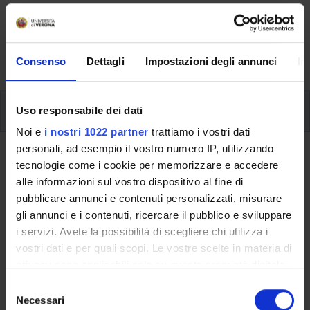
Here you can find information on the organisational
aspects of the Programme, lecture timetables, learning
activities and useful contact details for your time at the
University, from enrolment to graduation.
Consenso
Dettagli
Impostazioni degli annunci
In
Additional learning activities
Uso responsabile dei dati
Noi e
i nostri 1022 partner
trattiamo i vostri dati
personali, ad esempio il vostro numero IP, utilizzando
Ritorna a ulteriori attività formative
tecnologie come i cookie per memorizzare e accedere
alle informazioni sul vostro dispositivo al fine di
Generative AI (Artificial
pubblicare annunci e contenuti personalizzati, misurare
Intelligence) for Business
gli annunci e i contenuti, ricercare il pubblico e sviluppare
Communication
i servizi. Avete la possibilità di scegliere chi utilizza i
vostri dati e per quali scopi. Le vostre scelte in materia di
Teaching code
Credits
privacy sono applicabili solo su questa proprietà digitale
4S013265
2
in cui avete effettuato le vostre scelte. È possibile
S
modificare o revocare il proprio consenso in qualsiasi
Necessari
e
The course is given by
Generative AI (Artificial Intelligence)