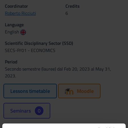
Coordinator
Credits
Roberto Ricciuti
6
Language
English
Scientific Disciplinary Sector (SSD)
SECS-P/01 - ECONOMICS
Period
Secondo semestre (lauree) dal Feb 20, 2023 al May 31,
2023.
Lessons timetable
Moodle
Seminars
0
Learning objectives