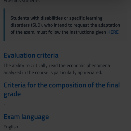
Erasmus students.
nostri partner che si occupano di analisi dei dati web,
pubblicità e social media, i quali potrebbero combinarle
con altre informazioni che hai fornito loro o che hanno
Students with disabilities or specific learning
raccolto dal tuo utilizzo dei loro servizi.
disorders (SLD), who intend to request the adaptation
of the exam, must follow the instructions given
HERE
Evaluation criteria
The ability to critically read the economic phenomena
analyzed in the course is particularly appreciated.
Criteria for the composition of the final
grade
-
Exam language
English