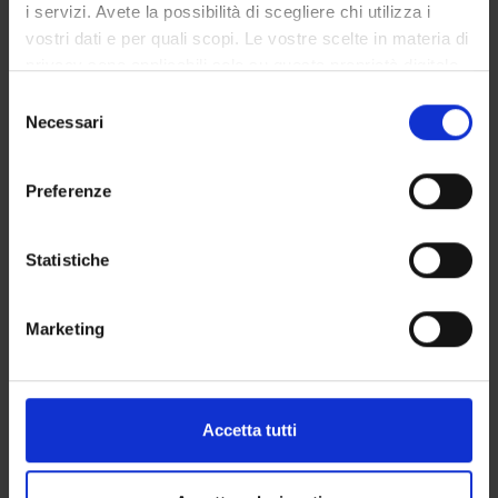
i servizi. Avete la possibilità di scegliere chi utilizza i
Program
vostri dati e per quali scopi. Le vostre scelte in materia di
privacy sono applicabili solo su questa proprietà digitale
Economic growth in the very long run. The origins of wealth
in cui avete effettuato le vostre scelte. È possibile
S
and inequality.
modificare o revocare il proprio consenso in qualsiasi
Necessari
e
Economics of innovation.
momento dalla Dichiarazione sui cookie o facendo clic
l
The economics of the "exponential age".
sull'icona di attivazione della privacy.
e
Preferenze
Didactic methods
z
Con il tuo consenso, vorremmo anche:
i
Lectures.
raccogliere informazioni sulla tua posizione
o
Statistiche
Learning assessment procedures
geografica, con un'approssimazione di qualche
n
metro,
e
90-minute written examination
Marketing
Identificare il tuo dispositivo, scansionandolo
d
attivamente alla ricerca di caratteristiche specifiche
e
(impronte digitali).
l
Students with disabilities or specific learning
c
Approfondisci come vengono elaborati i tuoi dati personali
disorders (SLD), who intend to request the adaptation
Accetta tutti
o
e imposta le tue preferenze nella
sezione dettagli
. Puoi
of the exam, must follow the instructions given
HERE
n
modificare o ritirare il tuo consenso in qualsiasi momento