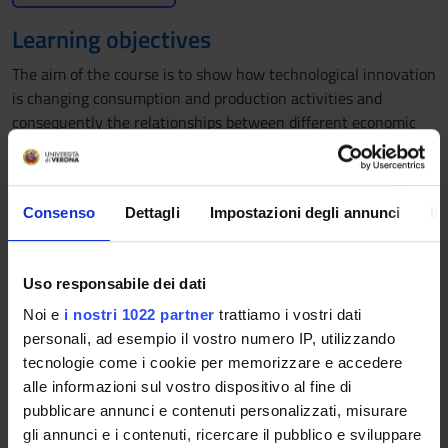
Learning objectives
The aim of the course is to show how technological innovation
is changing consumption and production activities and
consequently the relationships between different economic
actors involved. The student will be able to understand the
impact of the web on consumption and leisure activities; the
impact of automation on the location and production choices
Consenso
Dettagli
Impostazioni degli annunci
In
of firms; the impact of technological innovation on transport
and on the relationships between firms along the value
chains. In particular, students will be able to understand how
Uso responsabile dei dati
innovation can influence business strategies as well as the
balance of power and the distribution of the economic surplus
Noi e
i nostri 1022 partner
trattiamo i vostri dati
between the various participants and stakeholders involved in
personali, ad esempio il vostro numero IP, utilizzando
economic activity.
tecnologie come i cookie per memorizzare e accedere
alle informazioni sul vostro dispositivo al fine di
Prerequisites and basic notions
pubblicare annunci e contenuti personalizzati, misurare
gli annunci e i contenuti, ricercare il pubblico e sviluppare
Microeconomics and Macroeconomics.