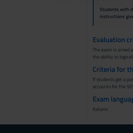
c
Students with di
o
instructions gi
n
s
e
Evaluation cr
n
s
The exam is aimed at
o
the ability to logica
Criteria for 
If students get a po
accounts for the 50%
Exam langua
Italiano