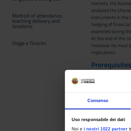
markets, the busines
analyzed the charact
Method of attendance,
instruments in the 
teaching delivery and
hedging of financial
locations
examined during the
At the end of the c
Stage e Tirocini
moreover he must be
implications
Prerequisites
Fundamental knowled
Program
The course provides
Consenso
- Introduction to co
- Introduction to fi
Uso responsabile dei dati
- Financial statemen
Noi e
i nostri 1022 partner
t