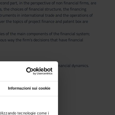
ond part, in the perspective of non financial firms, are
, the choices of financial structure, the financing
ruments in international trade and the operations of
ver the topics of project finance and patent box are
ies of the main components of the financial system;
ous way the firm’s decisions that have financial
ng point for studying business financial dynamics.
ork.
Informazioni sui cookie
utilizzando tecnologie come i