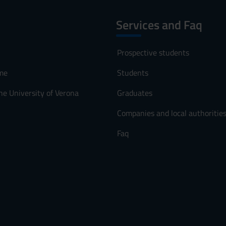
Services and Faq
Prospective students
me
Students
he University of Verona
Graduates
Companies and local authoritie
Faq