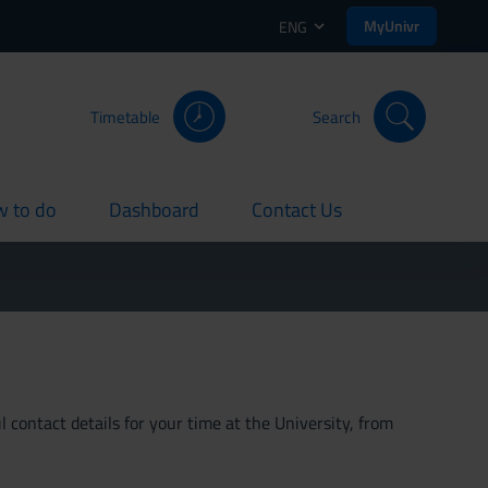
MyUnivr
ENG
Timetable
Search
 to do
Dashboard
Contact Us
rent
current
current
 contact details for your time at the University, from