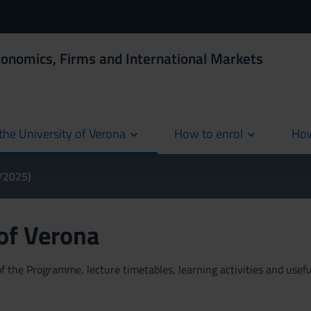
conomics, Firms and International Markets
the University of Verona
How to enrol
How
cur
4/2025)
 of Verona
 the Programme, lecture timetables, learning activities and useful