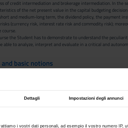
s of credit intermediation and brokerage intermediation. In the sec
eristics of the net present value in the capital budgeting decisions
short and medium-long term, the dividend policy, the payment inst
 risks (currency risk, interest rate risk and commodity risk); moreo
 course.
ourse the Student has to demonstrate to understand the peculiarit
 able to analyze, interpret and evaluate in a critical and autonom
 and basic notions
ge on corporate accountability should be considered a good starti
 a fundamental knowledge of the entire corporate finance framew
Dettagli
Impostazioni degli annunci
rporate finance
nancial system
ts analysis and financial planning
rattiamo i vostri dati personali, ad esempio il vostro numero IP, 