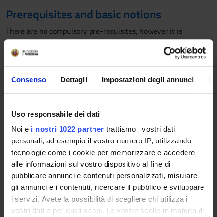
Prerequisites and basic notions
There are no compulsory pre-requisites, however it is
recommended to have already taken the mathematics and
statistics exams.
Program
Consenso
Dettagli
Impostazioni degli annunci
In
1. Financial assets under conditions of certainty
1.1. The main financial regimes.
1.2. General theory of financial laws.
Uso responsabile dei dati
1.3. Interest rates and inflation.
Noi e
i nostri 1022 partner
trattiamo i vostri dati
1.4. Annuities, depreciation, and other compound financial
personali, ad esempio il vostro numero IP, utilizzando
transactions.
tecnologie come i cookie per memorizzare e accedere
1.5. Criteria for the valuation of certain financial assets.
alle informazioni sul vostro dispositivo al fine di
2. Models for the bond market
pubblicare annunci e contenuti personalizzati, misurare
2.1. Perfect markets. The principle of absence of arbitrage.
gli annunci e i contenuti, ricercare il pubblico e sviluppare
2.2. Interest rate structure by maturity
i servizi. Avete la possibilità di scegliere chi utilizza i
2.3. Valuation of spot and forward bonds.
vostri dati e per quali scopi. Le vostre scelte in materia di