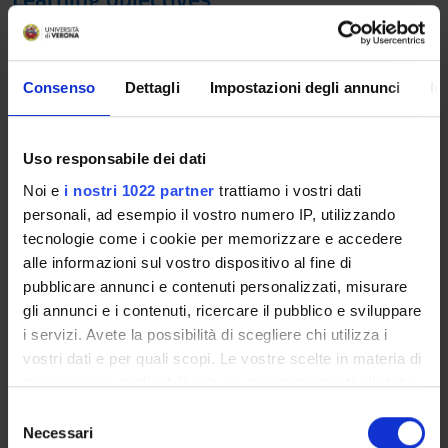
The course aims to provide the theoretical, methodological
and practical background to evaluate investment decisions,
including those with relevant socio-economic impacts (cost-
Consenso
Dettagli
Impostazioni degli annunci
In
benefit analysis). Particular emphasis will be placed on
decisions to be made under risk and uncertainty.
Uso responsabile dei dati
Prerequisites and basic notions
Noi e
i nostri 1022 partner
trattiamo i vostri dati
Students are assumed to have knowledge of fundamental
personali, ad esempio il vostro numero IP, utilizzando
topics in microeconomics and statistics
tecnologie come i cookie per memorizzare e accedere
alle informazioni sul vostro dispositivo al fine di
Program
pubblicare annunci e contenuti personalizzati, misurare
- Introduction to decision theory and its fundamental tools
gli annunci e i contenuti, ricercare il pubblico e sviluppare
- Multi-Criteria Decision Analysis
i servizi. Avete la possibilità di scegliere chi utilizza i
- Evaluating investments over time
vostri dati e per quali scopi. Le vostre scelte in materia di
- Indicators of investment financial and economic
privacy sono applicabili solo su questa proprietà digitale
performance
in cui avete effettuato le vostre scelte. È possibile
S
- Decisions under risk and uncertainty
modificare o revocare il proprio consenso in qualsiasi
Necessari
e