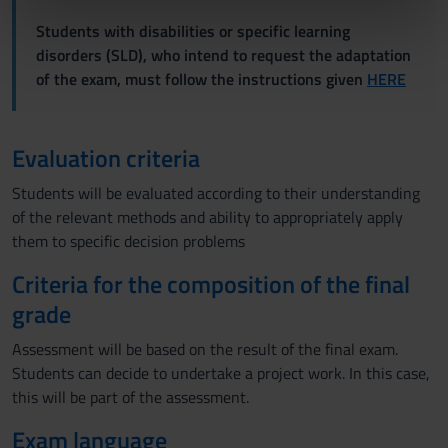
nostri partner che si occupano di analisi dei dati web,
Students with disabilities or specific learning
pubblicità e social media, i quali potrebbero combinarle
disorders (SLD), who intend to request the adaptation
con altre informazioni che hai fornito loro o che hanno
of the exam, must follow the instructions given
HERE
raccolto dal tuo utilizzo dei loro servizi.
Evaluation criteria
Students will be evaluated according to their understanding
of the relevant methods and ability to appropriately apply
them to specific decision problems
Criteria for the composition of the final
grade
Assessment will be based on the result of the final exam.
Students can decide to undertake a project work. In this case,
this will be part of the assessment.
Exam language