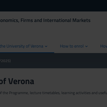
conomics, Firms and International Markets
the University of Verona
How to enrol
How
cur
4/2025)
 of Verona
 the Programme, lecture timetables, learning activities and useful