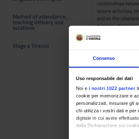
relationships betwe
leisure activities; 
Method of attendance,
and on the relations
teaching delivery and
business strategies
locations
stakeholders involve
Prerequisites
Stage e Tirocini
Microeconomics an
Consenso
Program
Uso responsabile dei dati
Economic growth in 
The origins of wealt
Noi e
i nostri 1022 partner
t
The great digital tra
cookie per memorizzare e acce
personalizzati, misurare gli an
Didactic met
chi utilizza i vostri dati e pe
Lectures.
digitale in cui avete effettua
dalla Dichiarazione sui cookie
Learning ass