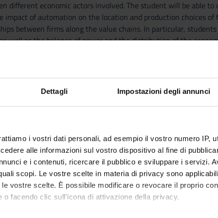
en different economic actors involved. The student will be able t
the impact of automation on the location and production choices of 
hips between firms along the value chains. In particular, student
 as well as the balance of power and the distribution of the econo
d in economic activity.
 and basic notions
d Macroeconomics.
Dettagli
Impostazioni degli annunci
the long run.
h and inequality.
rattiamo i vostri dati personali, ad esempio il vostro numero IP, 
nsition.
dere alle informazioni sul vostro dispositivo al fine di pubblica
nunci e i contenuti, ricercare il pubblico e sviluppare i servizi. A
hods
r quali scopi. Le vostre scelte in materia di privacy sono applicabi
to le vostre scelte. È possibile modificare o revocare il proprio 
 o facendo clic sull'icona di attivazione della privacy.
essment procedures