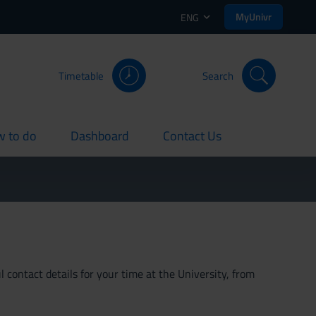
MyUnivr
ENG
Timetable
Search
 to do
Dashboard
Contact Us
rent
current
current
 contact details for your time at the University, from