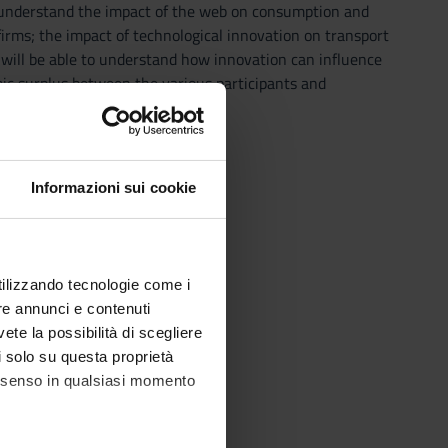
o understand the impact of the web on consumption and
firms; the impact of technological innovation on transport
s will be able to understand how innovation can influence
mic surplus between the various participants and
Informazioni sui cookie
utilizzando tecnologie come i
re annunci e contenuti
vete la possibilità di scegliere
li solo su questa proprietà
consenso in qualsiasi momento