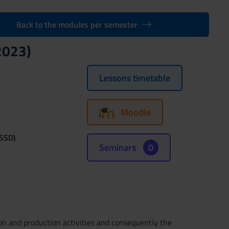
Back to the modules per semester
2023)
Lessons timetable
Moodle
(SSD)
Seminars
0
on and production activities and consequently the