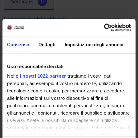
Seminars
0
Learning objectives
The course aims to introduce students to the economic
analysis of taxation from an international perspective. The
main economic implications of taxation will be introduced,
Consenso
Dettagli
Impostazioni degli annunci
In
including those on labour supply, savings and corporate
financing. Particular emphasis will be placed on the analysis of
how the design of national tax policies is affected by the
Uso responsabile dei dati
increased mobility of factors in international markets.
Noi e
i nostri 1022 partner
trattiamo i vostri dati
personali, ad esempio il vostro numero IP, utilizzando
Prerequisites and basic notions
tecnologie come i cookie per memorizzare e accedere
A basic knowledge of microeconomics principles is
alle informazioni sul vostro dispositivo al fine di
recommended.
pubblicare annunci e contenuti personalizzati, misurare
gli annunci e i contenuti, ricercare il pubblico e sviluppare
Program
i servizi. Avete la possibilità di scegliere chi utilizza i
vostri dati e per quali scopi. Le vostre scelte in materia di
An introduction to the economic analysis of taxation:
privacy sono applicabili solo su questa proprietà digitale
• Government revenues and expenditures: a taxonomy;