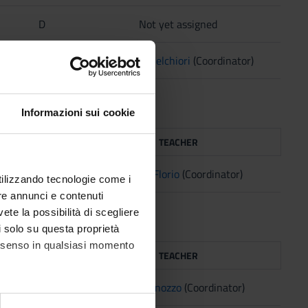
D
Not yet assigned
D
Massimo Melchiori
(Coordinator)
Informazioni sui cookie
TAF
TEACHER
D
Cristina Florio
(Coordinator)
utilizzando tecnologie come i
re annunci e contenuti
vete la possibilità di scegliere
li solo su questa proprietà
consenso in qualsiasi momento
TAF
TEACHER
D
Marco Minozzo
(Coordinator)