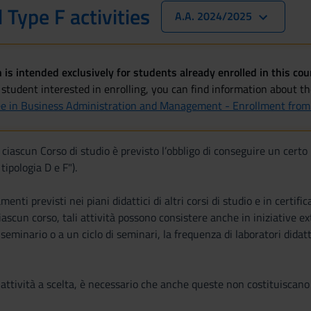
 Type F activities
A.A. 2024/2025
 is intended exclusively for students already enrolled in this cou
 student interested in enrolling, you can find information about t
ee in Business Administration and Management - Enrollment fr
di ciascun Corso di studio è previsto l’obbligo di conseguire un cert
tipologia D e F").
enti previsti nei piani didattici di altri corsi di studio e in certi
iascun corso, tali attività possono consistere anche in iniziative ex
seminario o a un ciclo di seminari, la frequenza di laboratori didatt
attività a scelta, è necessario che anche queste non costituiscano