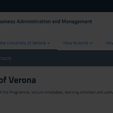
Business Administration and Management
the University of Verona
How to enrol
How
cur
4/2025)
 of Verona
 the Programme, lecture timetables, learning activities and useful