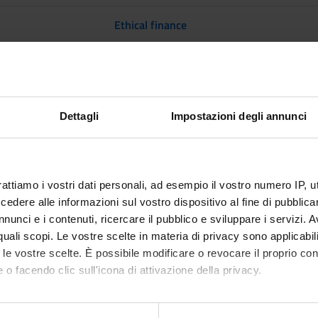
Ethical finance
nerative AI (Artificial Intelligence) for Business Communication
LM From 9/30/24 To 12/23/24
Dettagli
Impostazioni degli annunci
MODULES
Methods and tools for literature reviews
rattiamo i vostri dati personali, ad esempio il vostro numero IP, 
dere alle informazioni sul vostro dispositivo al fine di pubblica
nunci e i contenuti, ricercare il pubblico e sviluppare i servizi. A
 From 10/1/24 To 5/31/25
r quali scopi. Le vostre scelte in materia di privacy sono applicabi
to le vostre scelte. È possibile modificare o revocare il proprio 
MODULES
 o facendo clic sull'icona di attivazione della privacy.
Data Analysis Laboratory with R (Verona)
mo anche: