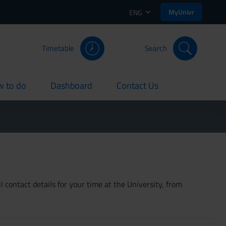
MyUnivr
ENG
Timetable
Search
 to do
Dashboard
Contact Us
rent
current
current
 contact details for your time at the University, from