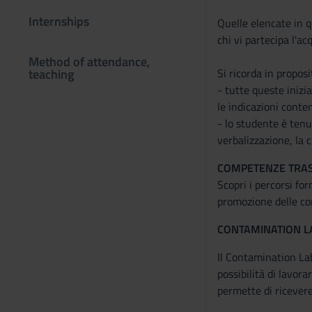
Internships
Quelle elencate in q
chi vi partecipa l'ac
Method of attendance,
teaching
Si ricorda in proposi
- tutte queste inizi
le indicazioni conte
- lo studente è tenut
verbalizzazione, la 
COMPETENZE TRAS
Scopri i percorsi for
promozione delle co
CONTAMINATION L
Il Contamination Lab
possibilità di lavora
permette di ricevere