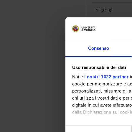
1° 2° 3°
1° 2° 3°
Ge
Primo semestre 
Consenso
YEARS
Uso responsabile dei dati
1° 2° 3°
Noi e
i nostri 1022 partner
t
cookie per memorizzare e acce
personalizzati, misurare gli an
Periodo generico
chi utilizza i vostri dati e pe
digitale in cui avete effettua
YEARS
dalla Dichiarazione sui cookie
1° 2° 3°
Con il tuo consenso, vorrem
S