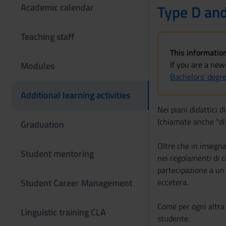
Academic calendar
Type D and
Teaching staff
This information
If you are a new
Modules
Bachelors' degr
Additional learning activities
Nei piani didattici 
(chiamate anche "di 
Graduation
Oltre che in insegnam
Student mentoring
nei regolamenti di c
partecipazione a un 
Student Career Management
eccetera.
Come per ogni altra 
Linguistic training CLA
studente.