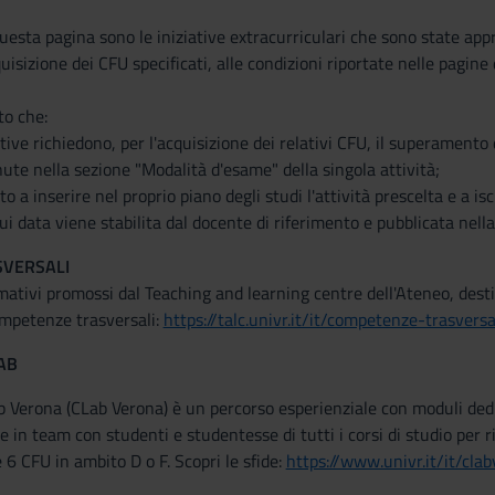
uesta pagina sono le iniziative extracurriculari che sono state ap
quisizione dei CFU specificati, alle condizioni riportate nelle pagine 
to che:
ative richiedono, per l'acquisizione dei relativi CFU, il superament
nute nella sezione "Modalità d'esame" della singola attività;
o a inserire nel proprio piano degli studi l'attività prescelta e a is
cui data viene stabilita dal docente di riferimento e pubblicata nell
VERSALI
mativi promossi dal Teaching and learning centre dell'Ateneo, destinat
mpetenze trasversali:
https://talc.univr.it/it/competenze-trasversa
AB
 Verona (CLab Verona) è un percorso esperienziale con moduli dedica
re in team con studenti e studentesse di tutti i corsi di studio per r
 6 CFU in ambito D o F. Scopri le sfide:
https://www.univr.it/it/cla