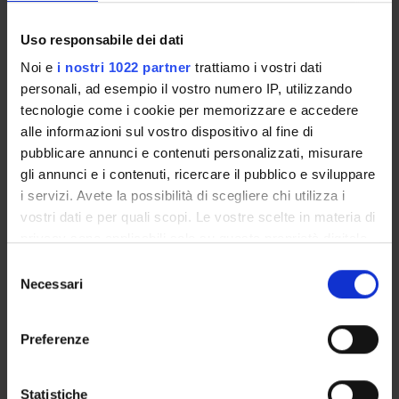
Obiettivi di apprendimento
Uso responsabile dei dati
Noi e
i nostri 1022 partner
trattiamo i vostri dati
Il laboratorio si propone di far sviluppare nei partecipanti
personali, ad esempio il vostro numero IP, utilizzando
competenze relative alla dimensione etica delle scelte
tecnologie come i cookie per memorizzare e accedere
economiche, con particolare riferimento a quelle in ambito
alle informazioni sul vostro dispositivo al fine di
finanziario, nonché alle peculiarità della finanza ispirata ai
pubblicare annunci e contenuti personalizzati, misurare
principi ESG.
gli annunci e i contenuti, ricercare il pubblico e sviluppare
Prerequisiti e nozioni di base
i servizi. Avete la possibilità di scegliere chi utilizza i
vostri dati e per quali scopi. Le vostre scelte in materia di
nessuno
privacy sono applicabili solo su questa proprietà digitale
Programma
in cui avete effettuato le vostre scelte. È possibile
S
modificare o revocare il proprio consenso in qualsiasi
Necessari
e
Da dove nasce la Finanza Etica in Italia e Banca Etica
momento dalla Dichiarazione sui cookie o facendo clic
l
Laboratorio sulla Finanza Etica
sull'icona di attivazione della privacy.
e
Preferenze
Banche Armate
z
Il report impatto di Banca Etica: strumento per la valutazione
Con il tuo consenso, vorremmo anche:
i
sociale e ambientale e del ruolo dei valutatori
raccogliere informazioni sulla tua posizione
o
Statistiche