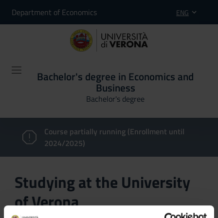
Department of Economics
ENG
Bachelor's degree in Economics and
Business
Bachelor's degree
Course partially running (Enrollment until
2024/2025)
Studying at the University
of Verona